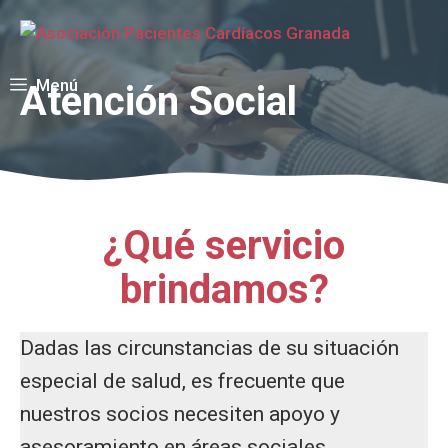
Saltar
al
contenido
Menú
Atención Social
¿Qué servicio
brindamos?
Dadas las circunstancias de su situación
especial de salud, es frecuente que
nuestros socios necesiten apoyo y
asesoramiento en áreas sociales.