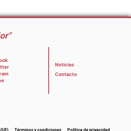
or"
ook
Noticias
itter
gram
Contacto
be
 (UE)
Términos y condiciones
Política de privacidad