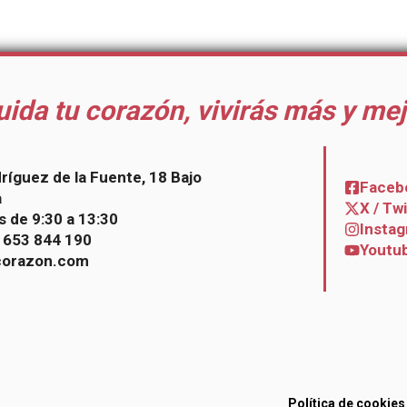
uida tu corazón, vivirás más y mej
dríguez de la Fuente, 18 Bajo
Faceb
a
X / Tw
s de 9:30 a 13:30
Insta
– 653 844 190
Youtu
corazon.com
Política de cookies