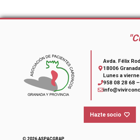
"C
Avda. Félix Ro
18006 Granad
Lunes a vierne
958 08 28 68 
info@vivircon
Hazte socio
© 2026 ASPACGRAP