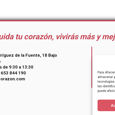
uida tu corazón, vivirás más y mej
dríguez de la Fuente, 18 Bajo
Faceb
a
X / Tw
s de 9:30 a 13:30
Insta
– 653 844 190
Para ofrece
Youtu
almacenar y
corazon.com
tecnologías
las identifi
puede afect
A