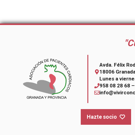
"C
Avda. Félix Ro
18006 Granad
Lunes a vierne
958 08 28 68 
info@vivircon
Hazte socio