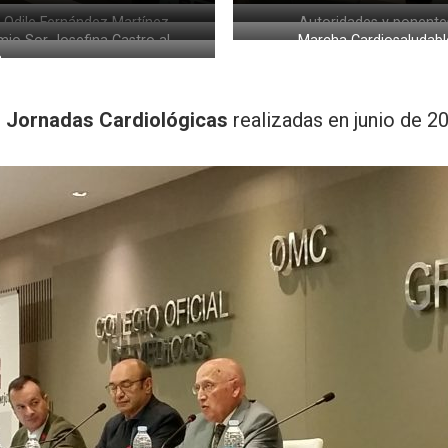
. Odile Fernández Martínez
Autoridades y ponente
mio Sor Josefina Castro al
Marcha Cardiosaludabl
a
ariado, entregado al Dr. Marti
I Jornadas Cardiológicas
realizadas en junio de 2