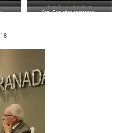
s
Ponentes y autoridades
e
Con «Pequeños corazones»
018