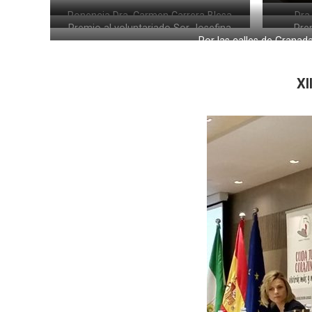
Ponencia Dra. Carmen Carrera Blesa
Dra
Premio al voluntariado Sor Josefina
Pre
Por las calles de Granad
Castro al Dr. José Luis Marti García
volunt
XI