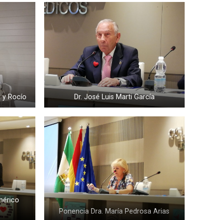
 y Rocío
Dr. José Luis Marti García
mérico
Ponencia Dra. María Pedrosa Arias