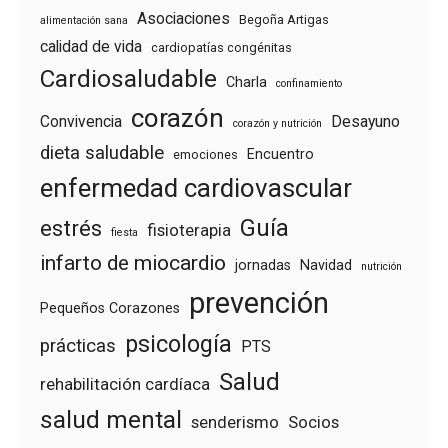
Asociaciones
Begoña Artigas
alimentación sana
calidad de vida
cardiopatías congénitas
Cardiosaludable
Charla
confinamiento
corazón
Convivencia
Desayuno
corazón y nutrición
dieta saludable
Encuentro
emociones
enfermedad cardiovascular
Guía
estrés
fisioterapia
fiesta
infarto de miocardio
jornadas
Navidad
nutrición
prevención
Pequeños Corazones
psicología
prácticas
PTS
Salud
rehabilitación cardíaca
salud mental
senderismo
Socios