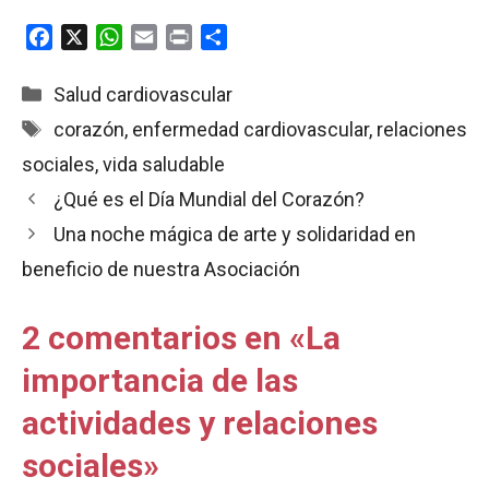
F
X
W
E
P
C
a
h
m
r
o
c
a
a
i
m
Categorías
Salud cardiovascular
e
t
i
n
p
Etiquetas
corazón
,
enfermedad cardiovascular
,
relaciones
b
s
l
t
a
sociales
,
vida saludable
o
A
r
o
p
t
¿Qué es el Día Mundial del Corazón?
k
p
i
Una noche mágica de arte y solidaridad en
r
beneficio de nuestra Asociación
2 comentarios en «La
importancia de las
actividades y relaciones
sociales»