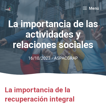
Saltar
Menú
al
contenido
La importancia de las
actividades y
relaciones sociales
16/10/2023
-
ASPACGRAP
La importancia de la
recuperación integral