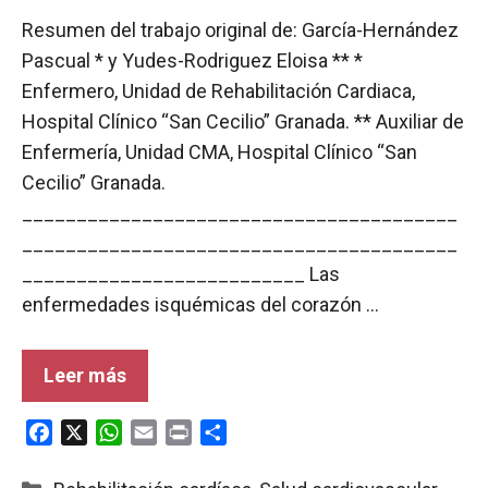
Resumen del trabajo original de: García-Hernández
Pascual * y Yudes-Rodriguez Eloisa ** *
Enfermero, Unidad de Rehabilitación Cardiaca,
Hospital Clínico “San Cecilio” Granada. ** Auxiliar de
Enfermería, Unidad CMA, Hospital Clínico “San
Cecilio” Granada.
________________________________________
________________________________________
__________________________ Las
enfermedades isquémicas del corazón …
Leer más
F
X
W
E
P
C
a
h
m
r
o
c
a
a
i
m
Categorías