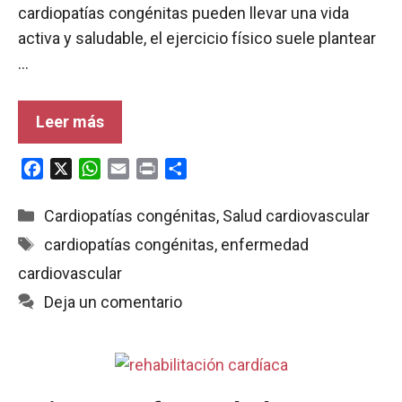
cardiopatías congénitas pueden llevar una vida
activa y saludable, el ejercicio físico suele plantear
…
Leer más
F
X
W
E
P
C
a
h
m
r
o
c
a
a
i
m
Categorías
Cardiopatías congénitas
,
Salud cardiovascular
e
t
i
n
p
Etiquetas
cardiopatías congénitas
,
enfermedad
b
s
l
t
a
cardiovascular
o
A
r
o
p
t
Deja un comentario
k
p
i
r