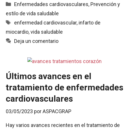
c
a
a
i
m
Categorías
Enfermedades cardiovasculares
,
Prevención y
e
t
i
n
p
estilo de vida saludable
b
s
l
t
a
Etiquetas
enfermedad cardiovascular
,
infarto de
o
A
r
o
p
t
miocardio
,
vida saludable
k
p
i
Deja un comentario
r
Últimos avances en el
tratamiento de enfermedades
cardiovasculares
03/05/2023
por
ASPACGRAP
Hay varios avances recientes en el tratamiento de