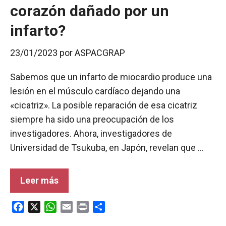
corazón dañado por un
infarto?
23/01/2023
por
ASPACGRAP
Sabemos que un infarto de miocardio produce una
lesión en el músculo cardíaco dejando una
«cicatriz». La posible reparación de esa cicatriz
siempre ha sido una preocupación de los
investigadores. Ahora, investigadores de
Universidad de Tsukuba, en Japón, revelan que …
Leer más
F
X
W
E
P
C
a
h
m
r
o