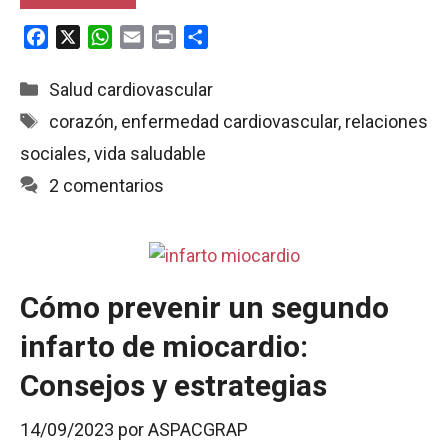
F
X
W
E
P
C
a
h
m
r
o
c
a
a
i
m
Categorías
Salud cardiovascular
e
t
i
n
p
Etiquetas
corazón
,
enfermedad cardiovascular
,
relaciones
b
s
l
t
a
sociales
,
vida saludable
o
A
r
o
p
t
2 comentarios
k
p
i
r
Cómo prevenir un segundo
infarto de miocardio:
Consejos y estrategias
14/09/2023
por
ASPACGRAP