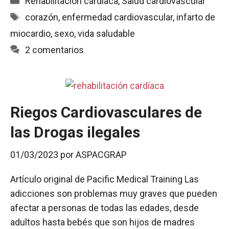
Rehabilitación cardíaca
,
Salud cardiovascular
e
t
i
n
p
Etiquetas
corazón
,
enfermedad cardiovascular
,
infarto de
b
s
l
t
a
miocardio
,
sexo
,
vida saludable
o
A
r
o
p
t
2 comentarios
k
p
i
r
Riegos Cardiovasculares de
las Drogas ilegales
01/03/2023
por
ASPACGRAP
Artículo original de Pacific Medical Training Las
adicciones son problemas muy graves que pueden
afectar a personas de todas las edades, desde
adultos hasta bebés que son hijos de madres