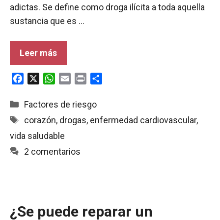
adictas. Se define como droga ilícita a toda aquella
sustancia que es …
Leer más
F
X
W
E
P
C
a
h
m
r
o
c
a
a
i
m
Categorías
Factores de riesgo
e
t
i
n
p
Etiquetas
corazón
,
drogas
,
enfermedad cardiovascular
,
b
s
l
t
a
vida saludable
o
A
r
o
p
t
2 comentarios
k
p
i
r
¿Se puede reparar un