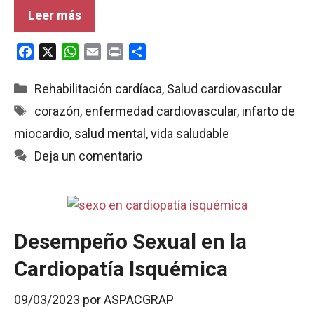
Leer más
F
X
W
E
P
C
a
h
m
r
o
c
a
a
i
m
Categorías
Rehabilitación cardíaca
,
Salud cardiovascular
e
t
i
n
p
Etiquetas
corazón
,
enfermedad cardiovascular
,
infarto de
b
s
l
t
a
miocardio
,
salud mental
,
vida saludable
o
A
r
o
p
t
Deja un comentario
k
p
i
r
Desempeño Sexual en la
Cardiopatía Isquémica
09/03/2023
por
ASPACGRAP