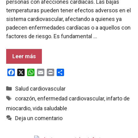
personas con afecciones cardíacas. Las bajas
temperaturas pueden tener efectos adversos en el
sistema cardiovascular, afectando a quienes ya
padecen enfermedades cardíacas o a aquellos con
factores de riesgo. Es fundamental …
Leer más
F
X
W
E
P
C
a
h
m
r
o
c
a
a
i
m
Categorías
Salud cardiovascular
e
t
i
n
p
Etiquetas
corazón
,
enfermedad cardiovascular
,
infarto de
b
s
l
t
a
miocardio
,
vida saludable
o
A
r
o
p
t
Deja un comentario
k
p
i
r