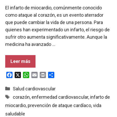
El infarto de miocardio, comúnmente conocido
como ataque al corazón, es un evento aterrador
que puede cambiar la vida de una persona. Para
quienes han experimentado un infarto, el riesgo de
sufrir otro aumenta significativamente. Aunque la
medicina ha avanzado …
Leer más
F
X
W
E
P
C
a
h
m
r
o
c
a
a
i
m
Categorías
Salud cardiovascular
e
t
i
n
p
Etiquetas
corazón
,
enfermedad cardiovascular
,
infarto de
b
s
l
t
a
miocardio
,
prevención de ataque cardíaco
,
vida
o
A
r
o
p
t
saludable