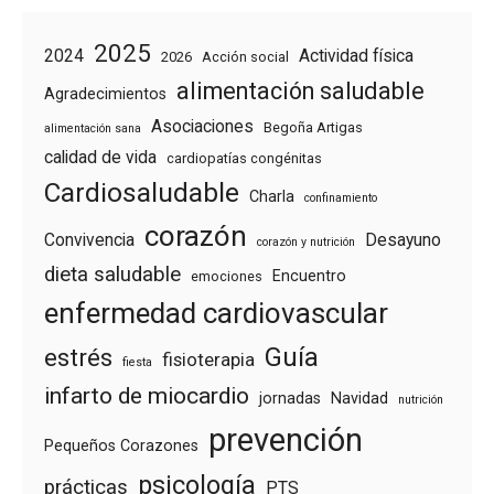
2025
2024
Actividad física
2026
Acción social
alimentación saludable
Agradecimientos
Asociaciones
Begoña Artigas
alimentación sana
calidad de vida
cardiopatías congénitas
Cardiosaludable
Charla
confinamiento
corazón
Convivencia
Desayuno
corazón y nutrición
dieta saludable
Encuentro
emociones
enfermedad cardiovascular
Guía
estrés
fisioterapia
fiesta
infarto de miocardio
jornadas
Navidad
nutrición
prevención
Pequeños Corazones
psicología
prácticas
PTS