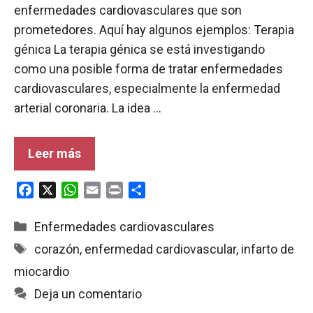
enfermedades cardiovasculares que son
prometedores. Aquí hay algunos ejemplos: Terapia
génica La terapia génica se está investigando
como una posible forma de tratar enfermedades
cardiovasculares, especialmente la enfermedad
arterial coronaria. La idea …
Leer más
F
X
W
E
P
C
a
h
m
r
o
c
a
a
i
m
Categorías
Enfermedades cardiovasculares
e
t
i
n
p
Etiquetas
corazón
,
enfermedad cardiovascular
,
infarto de
b
s
l
t
a
miocardio
o
A
r
o
p
t
Deja un comentario
k
p
i