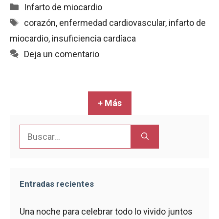
c
a
a
i
m
Categorías
Infarto de miocardio
e
t
i
n
p
Etiquetas
corazón
,
enfermedad cardiovascular
,
infarto de
b
s
l
t
a
miocardio
,
insuficiencia cardíaca
o
A
r
o
p
t
Deja un comentario
k
p
i
r
+ Más
Buscar:
Entradas recientes
Una noche para celebrar todo lo vivido juntos