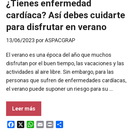
¿Tienes enfermedad
cardíaca? Así debes cuidarte
para disfrutar en verano
13/06/2023
por
ASPACGRAP
El verano es una época del año que muchos
disfrutan por el buen tiempo, las vacaciones y las
actividades al aire libre. Sin embargo, para las
personas que sufren de enfermedades cardíacas,
el verano puede suponer un riesgo para su …
Leer más
F
X
W
E
P
C
a
h
m
r
o