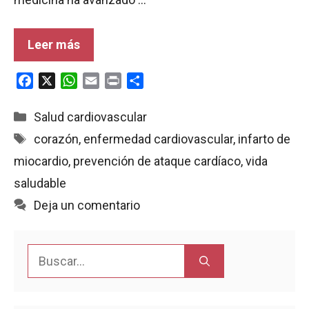
Leer más
F
X
W
E
P
C
a
h
m
r
o
c
a
a
i
m
Categorías
Salud cardiovascular
e
t
i
n
p
Etiquetas
corazón
,
enfermedad cardiovascular
,
infarto de
b
s
l
t
a
miocardio
,
prevención de ataque cardíaco
,
vida
o
A
r
o
p
t
saludable
k
p
i
Deja un comentario
r
Buscar: