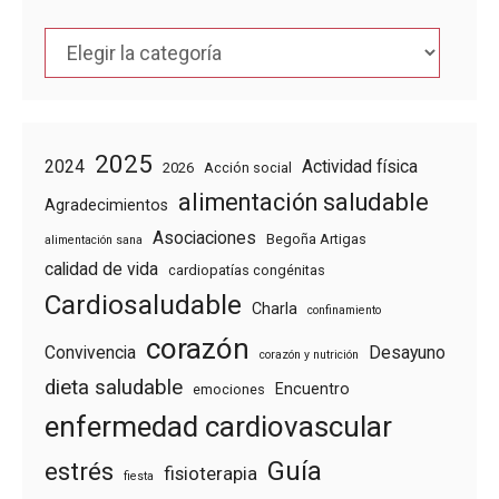
Categorías
2025
2024
Actividad física
2026
Acción social
alimentación saludable
Agradecimientos
Asociaciones
Begoña Artigas
alimentación sana
calidad de vida
cardiopatías congénitas
Cardiosaludable
Charla
confinamiento
corazón
Convivencia
Desayuno
corazón y nutrición
dieta saludable
Encuentro
emociones
enfermedad cardiovascular
Guía
estrés
fisioterapia
fiesta