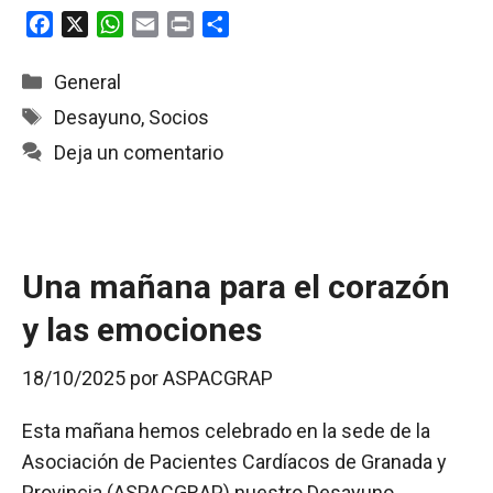
F
X
W
E
P
C
a
h
m
r
o
c
a
a
i
m
Categorías
General
e
t
i
n
p
Etiquetas
Desayuno
,
Socios
b
s
l
t
a
Deja un comentario
o
A
r
o
p
t
k
p
i
r
Una mañana para el corazón
y las emociones
18/10/2025
por
ASPACGRAP
Esta mañana hemos celebrado en la sede de la
Asociación de Pacientes Cardíacos de Granada y
Provincia (ASPACGRAP) nuestro Desayuno