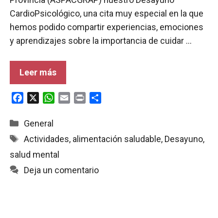
CardioPsicológico, una cita muy especial en la que
hemos podido compartir experiencias, emociones
y aprendizajes sobre la importancia de cuidar …
Leer más
F
X
W
E
P
C
a
h
m
r
o
c
a
a
i
m
Categorías
General
e
t
i
n
p
Etiquetas
Actividades
,
alimentación saludable
,
Desayuno
,
b
s
l
t
a
salud mental
o
A
r
o
p
t
Deja un comentario
k
p
i
r