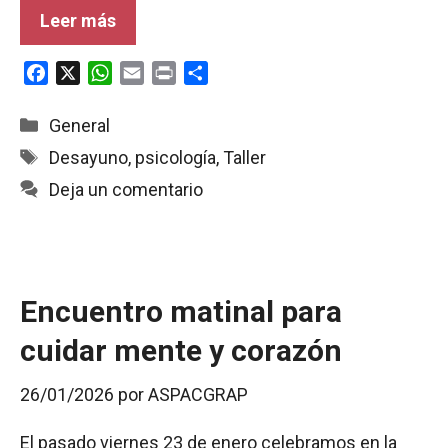
Leer más
F
X
W
E
P
C
a
h
m
r
o
c
a
a
i
m
Categorías
General
e
t
i
n
p
Etiquetas
Desayuno
,
psicología
,
Taller
b
s
l
t
a
Deja un comentario
o
A
r
o
p
t
k
p
i
r
Encuentro matinal para
cuidar mente y corazón
26/01/2026
por
ASPACGRAP
El pasado viernes 23 de enero celebramos en la