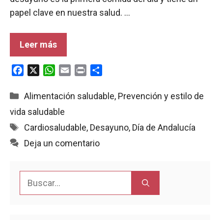
papel clave en nuestra salud. …
Leer más
F
X
W
E
P
C
a
h
m
r
o
c
a
a
i
m
Categorías
Alimentación saludable
,
Prevención y estilo de
e
t
i
n
p
vida saludable
b
s
l
t
a
Etiquetas
Cardiosaludable
,
Desayuno
,
Día de Andalucía
o
A
r
o
p
t
Deja un comentario
k
p
i
r
Buscar: