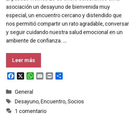
asociación un desayuno de bienvenida muy
especial, un encuentro cercano y distendido que
nos permitió compartir un rato agradable, conversar
y seguir cuidando nuestra salud emocional en un
ambiente de confianza. …
Leer más
F
X
W
E
P
C
a
h
m
r
o
c
a
a
i
m
Categorías
General
e
t
i
n
p
Etiquetas
Desayuno
,
Encuentro
,
Socios
b
s
l
t
a
1 comentario
o
A
r
o
p
t
k
p
i
r