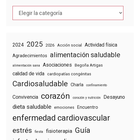
Categorías
2025
2024
Actividad física
2026
Acción social
alimentación saludable
Agradecimientos
Asociaciones
Begoña Artigas
alimentación sana
calidad de vida
cardiopatías congénitas
Cardiosaludable
Charla
confinamiento
corazón
Convivencia
Desayuno
corazón y nutrición
dieta saludable
Encuentro
emociones
enfermedad cardiovascular
Guía
estrés
fisioterapia
fiesta