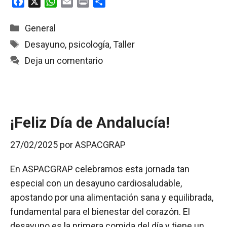
F
X
W
E
P
C
a
h
m
r
o
c
a
a
i
m
Categorías
General
e
t
i
n
p
Etiquetas
Desayuno
,
psicología
,
Taller
b
s
l
t
a
Deja un comentario
o
A
r
o
p
t
k
p
i
r
¡Feliz Día de Andalucía!
27/02/2025
por
ASPACGRAP
En ASPACGRAP celebramos esta jornada tan
especial con un desayuno cardiosaludable,
apostando por una alimentación sana y equilibrada,
fundamental para el bienestar del corazón. El
desayuno es la primera comida del día y tiene un