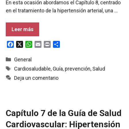
En esta ocasión abordamos el Capítulo 8, centrado
en el tratamiento de la hipertensión arterial, una …
Leer más
F
X
W
E
P
C
a
h
m
r
o
c
a
a
i
m
Categorías
General
e
t
i
n
p
Etiquetas
Cardiosaludable
,
Guía
,
prevención
,
Salud
b
s
l
t
a
Deja un comentario
o
A
r
o
p
t
k
p
i
r
Capítulo 7 de la Guía de Salud
Cardiovascular: Hipertensión