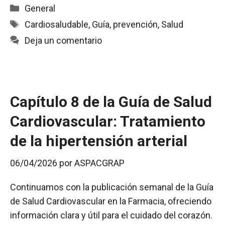
c
a
a
i
m
Categorías
General
e
t
i
n
p
Etiquetas
Cardiosaludable
,
Guía
,
prevención
,
Salud
b
s
l
t
a
Deja un comentario
o
A
r
o
p
t
k
p
i
r
Capítulo 8 de la Guía de Salud
Cardiovascular: Tratamiento
de la hipertensión arterial
06/04/2026
por
ASPACGRAP
Continuamos con la publicación semanal de la Guía
de Salud Cardiovascular en la Farmacia, ofreciendo
información clara y útil para el cuidado del corazón.