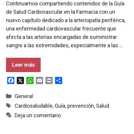
Continuamos compartiendo contenidos de la Guía
de Salud Cardiovascular en la Farmacia con un
nuevo capítulo dedicado a la arteriopatía periférica,
una enfermedad cardiovascular frecuente que
afecta a las arterias encargadas de suministrar
sangre a las extremidades, especialmente a las …
Leer más
F
X
W
E
P
C
a
h
m
r
o
c
a
a
i
m
Categorías
General
e
t
i
n
p
Etiquetas
Cardiosaludable
,
Guía
,
prevención
,
Salud
b
s
l
t
a
Deja un comentario
o
A
r
o
p
t
k
p
i