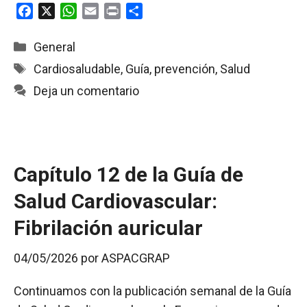
F
X
W
E
P
C
a
h
m
r
o
c
a
a
i
m
Categorías
General
e
t
i
n
p
Etiquetas
Cardiosaludable
,
Guía
,
prevención
,
Salud
b
s
l
t
a
Deja un comentario
o
A
r
o
p
t
k
p
i
r
Capítulo 12 de la Guía de
Salud Cardiovascular:
Fibrilación auricular
04/05/2026
por
ASPACGRAP
Continuamos con la publicación semanal de la Guía