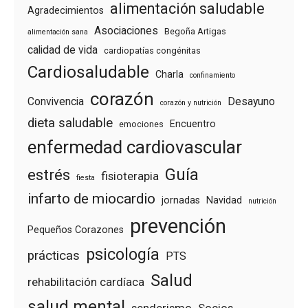
alimentación saludable
Agradecimientos
Asociaciones
Begoña Artigas
alimentación sana
calidad de vida
cardiopatías congénitas
Cardiosaludable
Charla
confinamiento
corazón
Convivencia
Desayuno
corazón y nutrición
dieta saludable
Encuentro
emociones
enfermedad cardiovascular
Guía
estrés
fisioterapia
fiesta
infarto de miocardio
jornadas
Navidad
nutrición
prevención
Pequeños Corazones
psicología
prácticas
PTS
Salud
rehabilitación cardíaca
salud mental