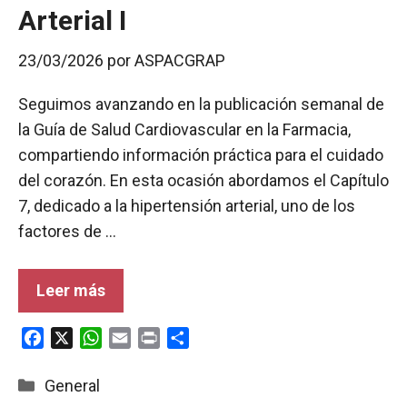
Arterial I
23/03/2026
por
ASPACGRAP
Seguimos avanzando en la publicación semanal de
la Guía de Salud Cardiovascular en la Farmacia,
compartiendo información práctica para el cuidado
del corazón. En esta ocasión abordamos el Capítulo
7, dedicado a la hipertensión arterial, uno de los
factores de …
Leer más
F
X
W
E
P
C
a
h
m
r
o
c
a
a
i
m
Categorías
General
e
t
i
n
p