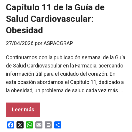
Capítulo 11 de la Guía de
Salud Cardiovascular:
Obesidad
27/04/2026
por
ASPACGRAP
Continuamos con la publicación semanal de la Guía
de Salud Cardiovascular en la Farmacia, acercando
información útil para el cuidado del corazón. En
esta ocasión abordamos el Capítulo 11, dedicado a
la obesidad, un problema de salud cada vez más …
Leer más
F
X
W
E
P
C
a
h
m
r
o