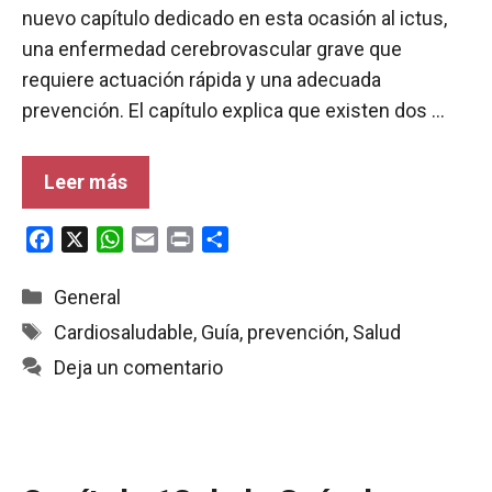
nuevo capítulo dedicado en esta ocasión al ictus,
una enfermedad cerebrovascular grave que
requiere actuación rápida y una adecuada
prevención. El capítulo explica que existen dos …
Leer más
F
X
W
E
P
C
a
h
m
r
o
c
a
a
i
m
Categorías
General
e
t
i
n
p
Etiquetas
Cardiosaludable
,
Guía
,
prevención
,
Salud
b
s
l
t
a
Deja un comentario
o
A
r
o
p
t
k
p
i
r