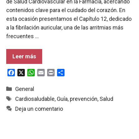
de Salud Cardiovascular en la Farmacia, acercando
contenidos clave para el cuidado del corazón. En
esta ocasión presentamos el Capítulo 12, dedicado
a la fibrilación auricular, una de las arritmias más
frecuentes …
Leer más
F
X
W
E
P
C
a
h
m
r
o
c
a
a
i
m
Categorías
General
e
t
i
n
p
Etiquetas
Cardiosaludable
,
Guía
,
prevención
,
Salud
b
s
l
t
a
Deja un comentario
o
A
r
o
p
t
k
p
i
r