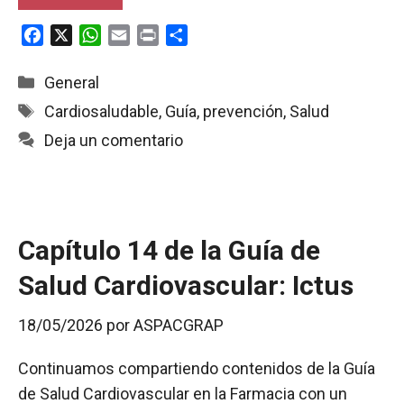
F
X
W
E
P
C
a
h
m
r
o
c
a
a
i
m
Categorías
General
e
t
i
n
p
Etiquetas
Cardiosaludable
,
Guía
,
prevención
,
Salud
b
s
l
t
a
Deja un comentario
o
A
r
o
p
t
k
p
i
r
Capítulo 14 de la Guía de
Salud Cardiovascular: Ictus
18/05/2026
por
ASPACGRAP
Continuamos compartiendo contenidos de la Guía
de Salud Cardiovascular en la Farmacia con un