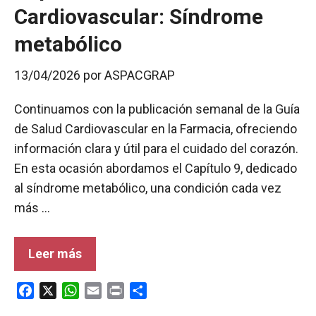
Cardiovascular: Síndrome
metabólico
13/04/2026
por
ASPACGRAP
Continuamos con la publicación semanal de la Guía
de Salud Cardiovascular en la Farmacia, ofreciendo
información clara y útil para el cuidado del corazón.
En esta ocasión abordamos el Capítulo 9, dedicado
al síndrome metabólico, una condición cada vez
más …
Leer más
F
X
W
E
P
C
a
h
m
r
o