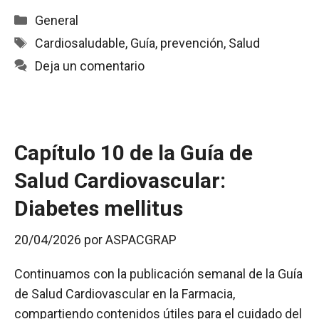
c
a
a
i
m
Categorías
General
e
t
i
n
p
Etiquetas
Cardiosaludable
,
Guía
,
prevención
,
Salud
b
s
l
t
a
Deja un comentario
o
A
r
o
p
t
k
p
i
r
Capítulo 10 de la Guía de
Salud Cardiovascular:
Diabetes mellitus
20/04/2026
por
ASPACGRAP
Continuamos con la publicación semanal de la Guía
de Salud Cardiovascular en la Farmacia,
compartiendo contenidos útiles para el cuidado del