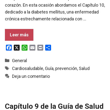
corazón. En esta ocasión abordamos el Capítulo 10,
dedicado a la diabetes mellitus, una enfermedad
crónica estrechamente relacionada con …
Leer más
F
X
W
E
P
C
a
h
m
r
o
c
a
a
i
m
Categorías
General
e
t
i
n
p
Etiquetas
Cardiosaludable
,
Guía
,
prevención
,
Salud
b
s
l
t
a
Deja un comentario
o
A
r
o
p
t
k
p
i
r
Capítulo 9 de la Guía de Salud