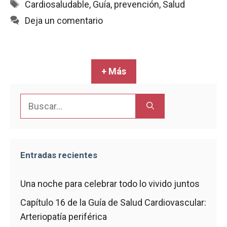
Etiquetas
Cardiosaludable
,
Guía
,
prevención
,
Salud
b
s
l
t
a
Deja un comentario
o
A
r
o
p
t
k
p
i
r
+ Más
Buscar:
Entradas recientes
Una noche para celebrar todo lo vivido juntos
Capítulo 16 de la Guía de Salud Cardiovascular:
Arteriopatía periférica