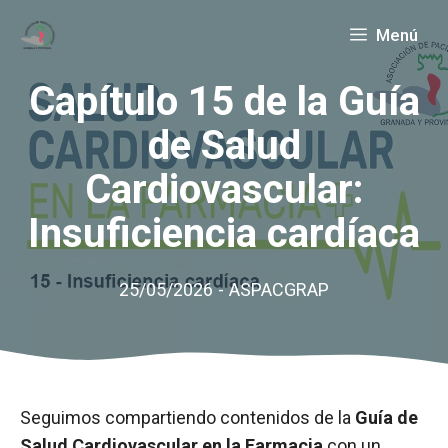
Saltar
Menú
al
contenido
Capítulo 15 de la Guía
de Salud
Cardiovascular:
Insuficiencia cardíaca
25/05/2026
-
ASPACGRAP
Seguimos compartiendo contenidos de la
Guía de
Salud Cardiovascular en la Farmacia
con un