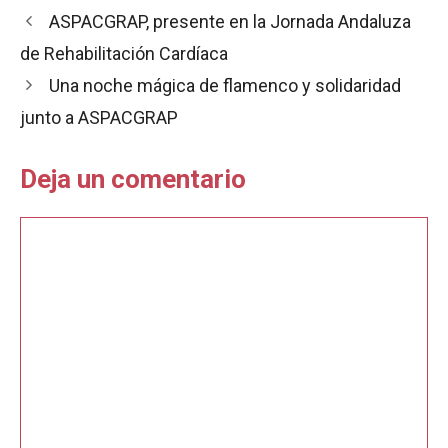
b
s
l
t
a
ASPACGRAP, presente en la Jornada Andaluza
o
A
r
o
p
t
de Rehabilitación Cardíaca
k
p
i
Una noche mágica de flamenco y solidaridad
r
junto a ASPACGRAP
Deja un comentario
Comentario