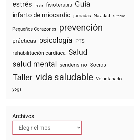
Guía
estrés
fisioterapia
fiesta
infarto de miocardio
jornadas
Navidad
nutrición
prevención
Pequeños Corazones
psicología
prácticas
PTS
Salud
rehabilitación cardíaca
salud mental
senderismo
Socios
vida saludable
Taller
Voluntariado
yoga
Archivos