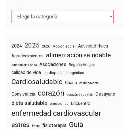
Categorías
2025
2024
Actividad física
2026
Acción social
alimentación saludable
Agradecimientos
Asociaciones
Begoña Artigas
alimentación sana
calidad de vida
cardiopatías congénitas
Cardiosaludable
Charla
confinamiento
corazón
Convivencia
Desayuno
corazón y nutrición
dieta saludable
Encuentro
emociones
enfermedad cardiovascular
Guía
estrés
fisioterapia
fiesta