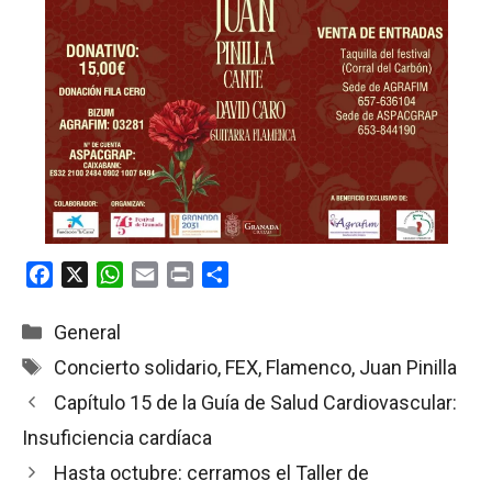
F
X
W
E
P
C
a
h
m
r
o
c
a
a
i
m
Categorías
General
e
t
i
n
p
Etiquetas
Concierto solidario
,
FEX
,
Flamenco
,
Juan Pinilla
b
s
l
t
a
Capítulo 15 de la Guía de Salud Cardiovascular:
o
A
r
o
p
t
Insuficiencia cardíaca
k
p
i
Hasta octubre: cerramos el Taller de
r