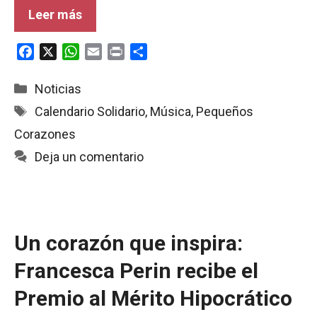
Leer más
F
X
W
E
P
C
a
h
m
r
o
c
a
a
i
m
Categorías
Noticias
e
t
i
n
p
Etiquetas
Calendario Solidario
,
Música
,
Pequeños
b
s
l
t
a
Corazones
o
A
r
o
p
t
Deja un comentario
k
p
i
r
Un corazón que inspira:
Francesca Perin recibe el
Premio al Mérito Hipocrático