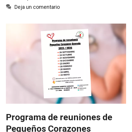
o
p
t
Deja un comentario
k
p
i
r
Programa de reuniones de
Pequeños Corazones