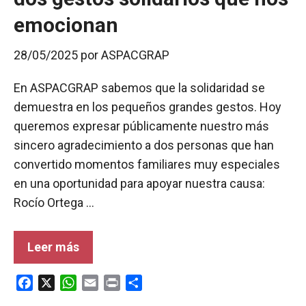
emocionan
28/05/2025
por
ASPACGRAP
En ASPACGRAP sabemos que la solidaridad se
demuestra en los pequeños grandes gestos. Hoy
queremos expresar públicamente nuestro más
sincero agradecimiento a dos personas que han
convertido momentos familiares muy especiales
en una oportunidad para apoyar nuestra causa:
Rocío Ortega …
Leer más
F
X
W
E
P
C
a
h
m
r
o