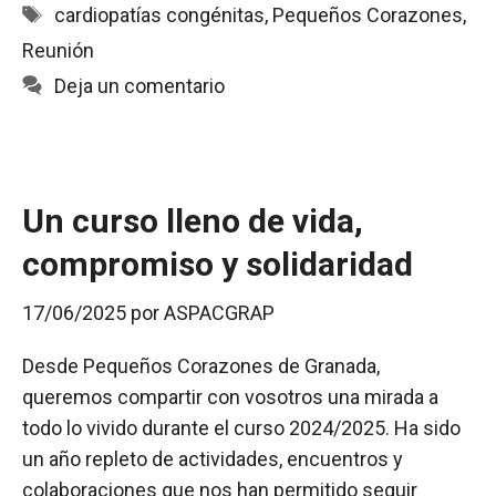
e
t
i
n
p
Etiquetas
cardiopatías congénitas
,
Pequeños Corazones
,
b
s
l
t
a
Reunión
o
A
r
o
p
t
Deja un comentario
k
p
i
r
Un curso lleno de vida,
compromiso y solidaridad
17/06/2025
por
ASPACGRAP
Desde Pequeños Corazones de Granada,
queremos compartir con vosotros una mirada a
todo lo vivido durante el curso 2024/2025. Ha sido
un año repleto de actividades, encuentros y
colaboraciones que nos han permitido seguir