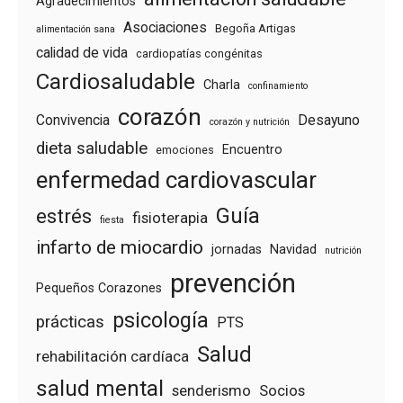
Agradecimientos
Asociaciones
Begoña Artigas
alimentación sana
calidad de vida
cardiopatías congénitas
Cardiosaludable
Charla
confinamiento
corazón
Convivencia
Desayuno
corazón y nutrición
dieta saludable
Encuentro
emociones
enfermedad cardiovascular
Guía
estrés
fisioterapia
fiesta
infarto de miocardio
jornadas
Navidad
nutrición
prevención
Pequeños Corazones
psicología
prácticas
PTS
Salud
rehabilitación cardíaca
salud mental
senderismo
Socios