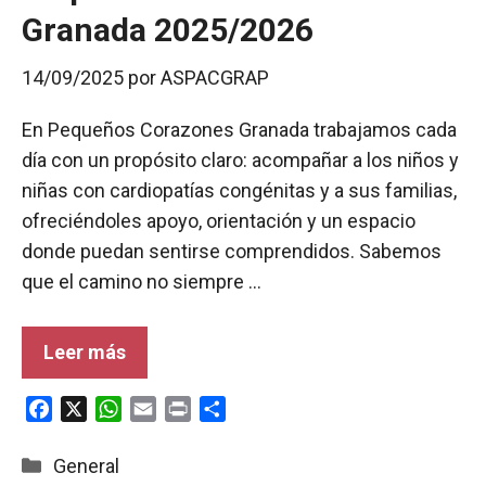
Granada 2025/2026
14/09/2025
por
ASPACGRAP
En Pequeños Corazones Granada trabajamos cada
día con un propósito claro: acompañar a los niños y
niñas con cardiopatías congénitas y a sus familias,
ofreciéndoles apoyo, orientación y un espacio
donde puedan sentirse comprendidos. Sabemos
que el camino no siempre …
Leer más
F
X
W
E
P
C
a
h
m
r
o
c
a
a
i
m
Categorías
General