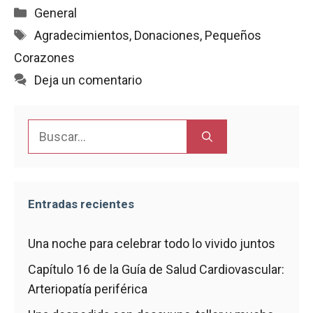
c
a
a
i
m
Categorías
General
e
t
i
n
p
Etiquetas
Agradecimientos
,
Donaciones
,
Pequeños
b
s
l
t
a
Corazones
o
A
r
o
p
t
Deja un comentario
k
p
i
r
Buscar:
Entradas recientes
Una noche para celebrar todo lo vivido juntos
Capítulo 16 de la Guía de Salud Cardiovascular:
Arteriopatía periférica