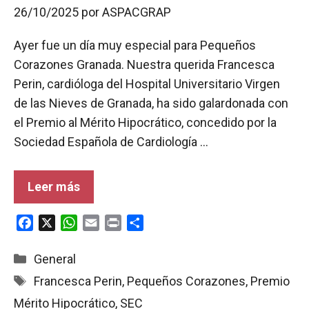
26/10/2025
por
ASPACGRAP
Ayer fue un día muy especial para Pequeños
Corazones Granada. Nuestra querida Francesca
Perin, cardióloga del Hospital Universitario Virgen
de las Nieves de Granada, ha sido galardonada con
el Premio al Mérito Hipocrático, concedido por la
Sociedad Española de Cardiología …
Leer más
F
X
W
E
P
C
a
h
m
r
o
c
a
a
i
m
Categorías
General
e
t
i
n
p
Etiquetas
Francesca Perin
,
Pequeños Corazones
,
Premio
b
s
l
t
a
Mérito Hipocrático
,
SEC
o
A
r