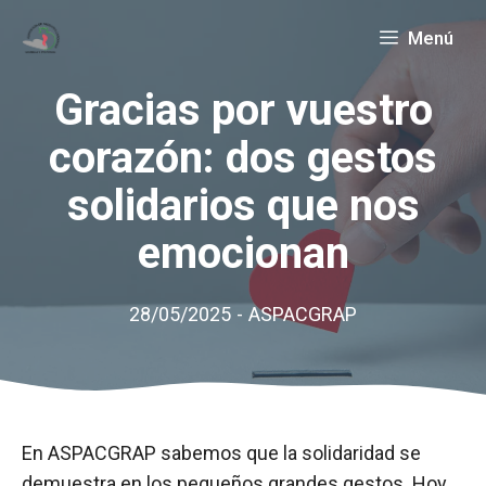
Saltar
Menú
al
contenido
Gracias por vuestro
corazón: dos gestos
solidarios que nos
emocionan
28/05/2025
-
ASPACGRAP
En ASPACGRAP sabemos que la solidaridad se
demuestra en los pequeños grandes gestos. Hoy