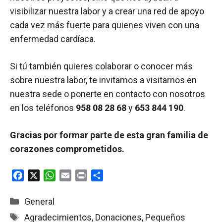
visibilizar nuestra labor y a crear una red de apoyo
cada vez más fuerte para quienes viven con una
enfermedad cardíaca.
Si tú también quieres colaborar o conocer más
sobre nuestra labor, te invitamos a visitarnos en
nuestra sede o ponerte en contacto con nosotros
en los teléfonos
958 08 28 68
y
653 844 190
.
Gracias por formar parte de esta gran familia de
corazones comprometidos.
F
X
W
E
P
C
a
h
m
r
o
c
a
a
i
m
Categorías
General
e
t
i
n
p
Etiquetas
Agradecimientos
,
Donaciones
,
Pequeños