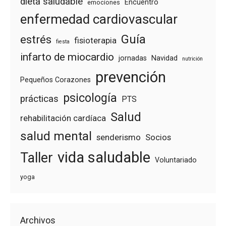
dieta saludable
Encuentro
emociones
enfermedad cardiovascular
Guía
estrés
fisioterapia
fiesta
infarto de miocardio
jornadas
Navidad
nutrición
prevención
Pequeños Corazones
psicología
prácticas
PTS
Salud
rehabilitación cardíaca
salud mental
senderismo
Socios
vida saludable
Taller
Voluntariado
yoga
Archivos