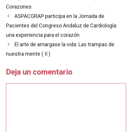
b
s
l
t
a
Corazones
o
A
r
o
p
t
ASPACGRAP participa en la Jornada de
k
p
i
Pacientes del Congreso Andaluz de Cardiología:
r
una experiencia para el corazón
El arte de amargase la vida: Las trampas de
nuestra mente ( II )
Deja un comentario
Comentario