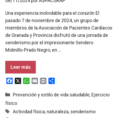
08/11/2024
por
ASPACGRAP
Una experiencia inolvidable para el corazón El
pasado 7 de noviembre de 2024, un grupo de
miembros de la Asociación de Pacientes Cardíacos
de Granada y Provincia disfrutó de una jornada de
senderismo por el impresionante Sendero
Molinillo-Prado Negro, en …
Leer más
F
X
W
E
P
C
a
h
m
r
o
c
a
a
i
m
Categorías
Prevención y estilo de vida saludable
,
Ejercicio
e
t
i
n
p
físico
b
s
l
t
a
Etiquetas
Actividad física
,
naturaleza
,
senderismo
o
A
r