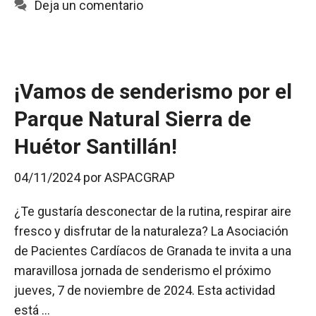
o
p
t
Deja un comentario
k
p
i
r
¡Vamos de senderismo por el
Parque Natural Sierra de
Huétor Santillán!
04/11/2024
por
ASPACGRAP
¿Te gustaría desconectar de la rutina, respirar aire
fresco y disfrutar de la naturaleza? La Asociación
de Pacientes Cardíacos de Granada te invita a una
maravillosa jornada de senderismo el próximo
jueves, 7 de noviembre de 2024. Esta actividad
está …