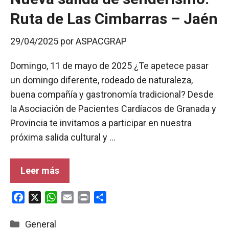
Ruta de Las Cimbarras – Jaén
29/04/2025
por
ASPACGRAP
Domingo, 11 de mayo de 2025 ¿Te apetece pasar
un domingo diferente, rodeado de naturaleza,
buena compañía y gastronomía tradicional? Desde
la Asociación de Pacientes Cardíacos de Granada y
Provincia te invitamos a participar en nuestra
próxima salida cultural y …
Leer más
F
X
W
E
P
C
a
h
m
r
o
c
a
a
i
m
Categorías
General