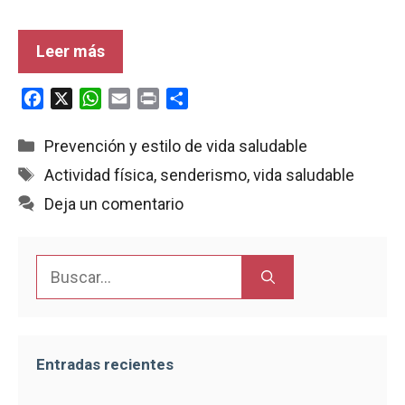
Leer más
F
X
W
E
P
C
a
h
m
r
o
c
a
a
i
m
Categorías
Prevención y estilo de vida saludable
e
t
i
n
p
Etiquetas
Actividad física
,
senderismo
,
vida saludable
b
s
l
t
a
Deja un comentario
o
A
r
o
p
t
k
p
i
Buscar:
r
Entradas recientes