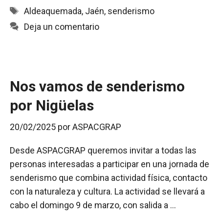
e
t
i
n
p
Etiquetas
Aldeaquemada
,
Jaén
,
senderismo
b
s
l
t
a
Deja un comentario
o
A
r
o
p
t
k
p
i
r
Nos vamos de senderismo
por Nigüelas
20/02/2025
por
ASPACGRAP
Desde ASPACGRAP queremos invitar a todas las
personas interesadas a participar en una jornada de
senderismo que combina actividad física, contacto
con la naturaleza y cultura. La actividad se llevará a
cabo el domingo 9 de marzo, con salida a …