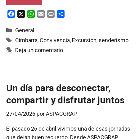
F
X
W
E
P
C
a
h
m
r
o
c
a
a
i
m
Categorías
General
e
t
i
n
p
Etiquetas
Cimbarra
,
Convivencia
,
Excursión
,
senderismo
b
s
l
t
a
Deja un comentario
o
A
r
o
p
t
k
p
i
r
Un día para desconectar,
compartir y disfrutar juntos
27/04/2026
por
ASPACGRAP
El pasado 26 de abril vivimos una de esas jornadas
que dejan buen recuerdo. Desde ASPACGRAP