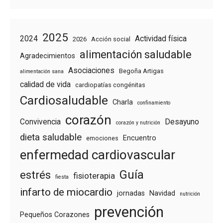
2025
2024
Actividad física
2026
Acción social
alimentación saludable
Agradecimientos
Asociaciones
Begoña Artigas
alimentación sana
calidad de vida
cardiopatías congénitas
Cardiosaludable
Charla
confinamiento
corazón
Convivencia
Desayuno
corazón y nutrición
dieta saludable
Encuentro
emociones
enfermedad cardiovascular
Guía
estrés
fisioterapia
fiesta
infarto de miocardio
jornadas
Navidad
nutrición
prevención
Pequeños Corazones