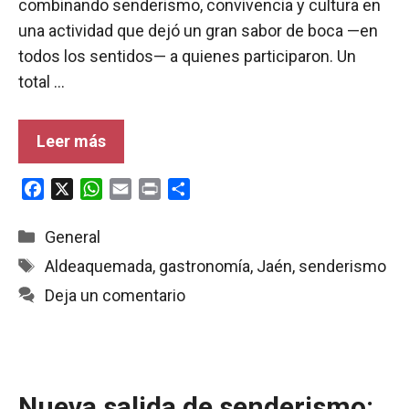
combinando senderismo, convivencia y cultura en
una actividad que dejó un gran sabor de boca —en
todos los sentidos— a quienes participaron. Un
total …
Leer más
F
X
W
E
P
C
a
h
m
r
o
c
a
a
i
m
Categorías
General
e
t
i
n
p
Etiquetas
Aldeaquemada
,
gastronomía
,
Jaén
,
senderismo
b
s
l
t
a
Deja un comentario
o
A
r
o
p
t
k
p
i
r
Nueva salida de senderismo: