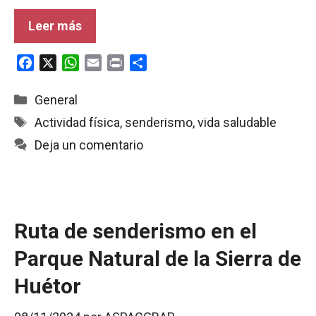
Leer más
F
X
W
E
P
C
a
h
m
r
o
c
a
a
i
m
Categorías
General
e
t
i
n
p
Etiquetas
Actividad física
,
senderismo
,
vida saludable
b
s
l
t
a
Deja un comentario
o
A
r
o
p
t
k
p
i
r
Ruta de senderismo en el
Parque Natural de la Sierra de
Huétor