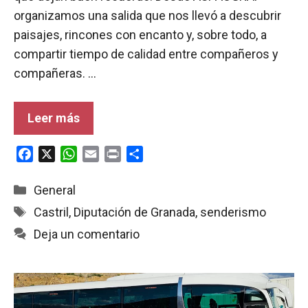
organizamos una salida que nos llevó a descubrir
paisajes, rincones con encanto y, sobre todo, a
compartir tiempo de calidad entre compañeros y
compañeras. …
Leer más
F
X
W
E
P
C
a
h
m
r
o
c
a
a
i
m
Categorías
General
e
t
i
n
p
Etiquetas
Castril
,
Diputación de Granada
,
senderismo
b
s
l
t
a
Deja un comentario
o
A
r
o
p
t
k
p
i
r