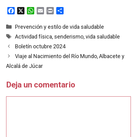
F
X
W
E
P
C
a
h
m
r
o
c
a
a
i
m
Categorías
Prevención y estilo de vida saludable
e
t
i
n
p
Etiquetas
Actividad física
,
senderismo
,
vida saludable
b
s
l
t
a
Boletín octubre 2024
o
A
r
o
p
t
Viaje al Nacimiento del Río Mundo, Albacete y
k
p
i
Alcalá de Júcar
r
Deja un comentario
Comentario