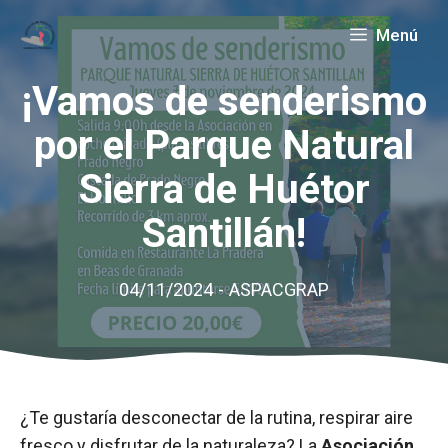
Saltar
Menú
al
contenido
¡Vamos de senderismo
por el Parque Natural
Sierra de Huétor
Santillán!
04/11/2024
-
ASPACGRAP
¿Te gustaría desconectar de la rutina, respirar aire
fresco y disfrutar de la naturaleza? La
Asociación