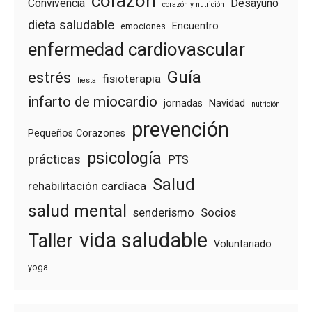
corazón
Convivencia
Desayuno
corazón y nutrición
dieta saludable
Encuentro
emociones
enfermedad cardiovascular
Guía
estrés
fisioterapia
fiesta
infarto de miocardio
jornadas
Navidad
nutrición
prevención
Pequeños Corazones
psicología
prácticas
PTS
Salud
rehabilitación cardíaca
salud mental
senderismo
Socios
vida saludable
Taller
Voluntariado
yoga