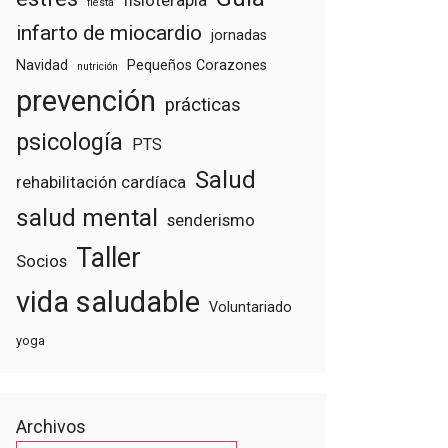
fisioterapia
fiesta
infarto de miocardio
jornadas
Navidad
Pequeños Corazones
nutrición
prevención
prácticas
psicología
PTS
Salud
rehabilitación cardíaca
salud mental
senderismo
Taller
Socios
vida saludable
Voluntariado
yoga
Archivos