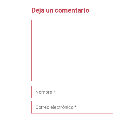
o
p
t
Deja un comentario
k
p
i
r
Comentario
Nombre
Correo
electrónico