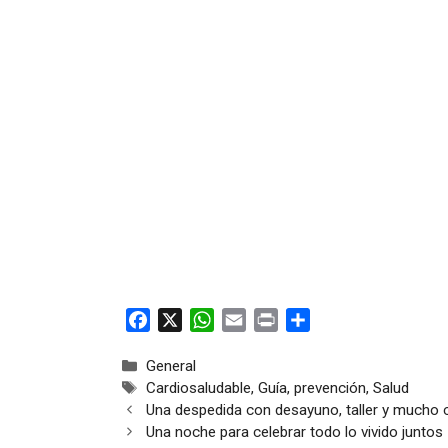
F
X
W
E
P
C
a
h
m
r
o
Categorías
General
c
a
a
i
m
Etiquetas
Cardiosaludable
,
Guía
,
prevención
,
Salud
e
t
i
n
p
Una despedida con desayuno, taller y mucho 
b
s
l
t
a
Una noche para celebrar todo lo vivido juntos
o
A
r