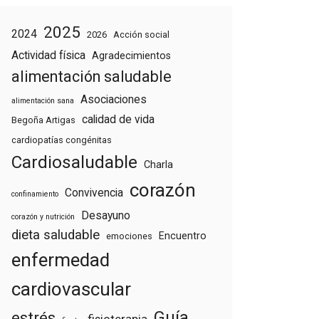
2025
2024
2026
Acción social
Actividad física
Agradecimientos
alimentación saludable
Asociaciones
alimentación sana
calidad de vida
Begoña Artigas
cardiopatías congénitas
Cardiosaludable
Charla
corazón
Convivencia
confinamiento
Desayuno
corazón y nutrición
dieta saludable
Encuentro
emociones
enfermedad
cardiovascular
Guía
estrés