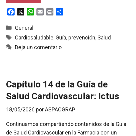
F
X
W
E
P
C
a
h
m
r
o
c
a
a
i
m
Categorías
General
e
t
i
n
p
Etiquetas
Cardiosaludable
,
Guía
,
prevención
,
Salud
b
s
l
t
a
Deja un comentario
o
A
r
o
p
t
k
p
i
r
Capítulo 14 de la Guía de
Salud Cardiovascular: Ictus
18/05/2026
por
ASPACGRAP
Continuamos compartiendo contenidos de la Guía
de Salud Cardiovascular en la Farmacia con un