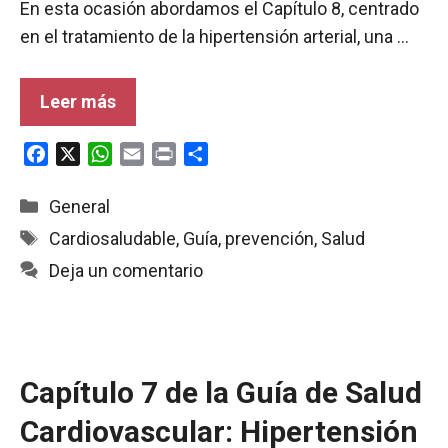
En esta ocasión abordamos el Capítulo 8, centrado
en el tratamiento de la hipertensión arterial, una …
Leer más
F
X
W
E
P
C
a
h
m
r
o
c
a
a
i
m
Categorías
General
e
t
i
n
p
Etiquetas
Cardiosaludable
,
Guía
,
prevención
,
Salud
b
s
l
t
a
Deja un comentario
o
A
r
o
p
t
k
p
i
r
Capítulo 7 de la Guía de Salud
Cardiovascular: Hipertensión