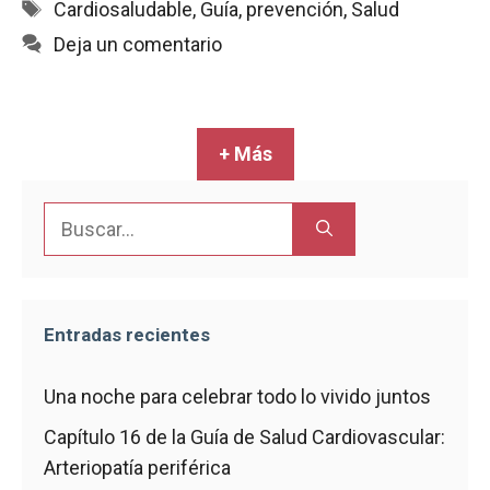
Etiquetas
Cardiosaludable
,
Guía
,
prevención
,
Salud
b
s
l
t
a
Deja un comentario
o
A
r
o
p
t
k
p
i
r
+ Más
Buscar:
Entradas recientes
Una noche para celebrar todo lo vivido juntos
Capítulo 16 de la Guía de Salud Cardiovascular:
Arteriopatía periférica