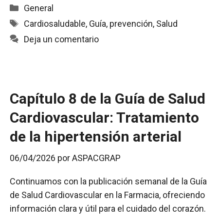
c
a
a
i
m
Categorías
General
e
t
i
n
p
Etiquetas
Cardiosaludable
,
Guía
,
prevención
,
Salud
b
s
l
t
a
Deja un comentario
o
A
r
o
p
t
k
p
i
r
Capítulo 8 de la Guía de Salud
Cardiovascular: Tratamiento
de la hipertensión arterial
06/04/2026
por
ASPACGRAP
Continuamos con la publicación semanal de la Guía
de Salud Cardiovascular en la Farmacia, ofreciendo
información clara y útil para el cuidado del corazón.