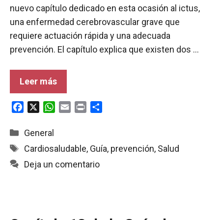
nuevo capítulo dedicado en esta ocasión al ictus,
una enfermedad cerebrovascular grave que
requiere actuación rápida y una adecuada
prevención. El capítulo explica que existen dos …
Leer más
F
X
W
E
P
C
a
h
m
r
o
c
a
a
i
m
Categorías
General
e
t
i
n
p
Etiquetas
Cardiosaludable
,
Guía
,
prevención
,
Salud
b
s
l
t
a
Deja un comentario
o
A
r
o
p
t
k
p
i
r