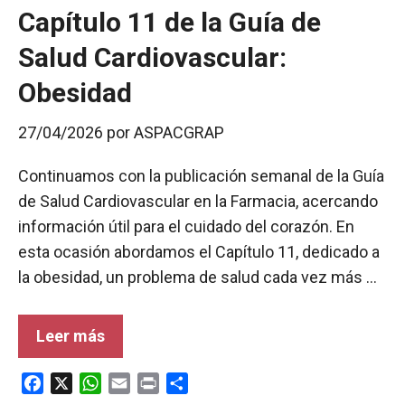
Capítulo 11 de la Guía de
Salud Cardiovascular:
Obesidad
27/04/2026
por
ASPACGRAP
Continuamos con la publicación semanal de la Guía
de Salud Cardiovascular en la Farmacia, acercando
información útil para el cuidado del corazón. En
esta ocasión abordamos el Capítulo 11, dedicado a
la obesidad, un problema de salud cada vez más …
Leer más
F
X
W
E
P
C
a
h
m
r
o