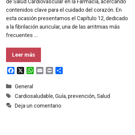
de Salud Cardiovascular en la Farmacia, acercando
contenidos clave para el cuidado del corazón. En
esta ocasión presentamos el Capítulo 12, dedicado
a la fibrilación auricular, una de las arritmias más
frecuentes …
Leer más
F
X
W
E
P
C
a
h
m
r
o
c
a
a
i
m
Categorías
General
e
t
i
n
p
Etiquetas
Cardiosaludable
,
Guía
,
prevención
,
Salud
b
s
l
t
a
Deja un comentario
o
A
r
o
p
t
k
p
i
r