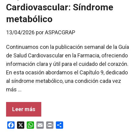
Cardiovascular: Síndrome
metabólico
13/04/2026
por
ASPACGRAP
Continuamos con la publicación semanal de la Guía
de Salud Cardiovascular en la Farmacia, ofreciendo
información clara y útil para el cuidado del corazón.
En esta ocasión abordamos el Capítulo 9, dedicado
al síndrome metabólico, una condición cada vez
más …
Leer más
F
X
W
E
P
C
a
h
m
r
o