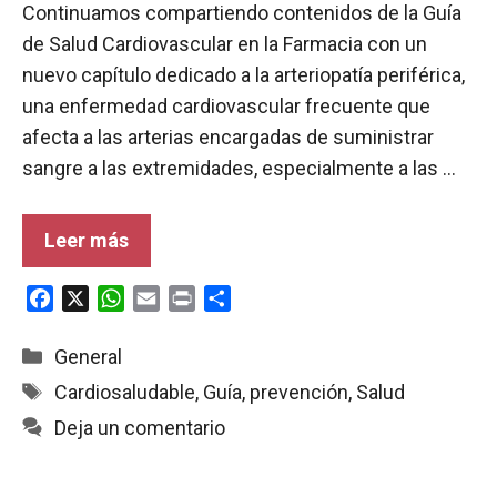
Continuamos compartiendo contenidos de la Guía
de Salud Cardiovascular en la Farmacia con un
nuevo capítulo dedicado a la arteriopatía periférica,
una enfermedad cardiovascular frecuente que
afecta a las arterias encargadas de suministrar
sangre a las extremidades, especialmente a las …
Leer más
F
X
W
E
P
C
a
h
m
r
o
c
a
a
i
m
Categorías
General
e
t
i
n
p
Etiquetas
Cardiosaludable
,
Guía
,
prevención
,
Salud
b
s
l
t
a
Deja un comentario
o
A
r
o
p
t
k
p
i