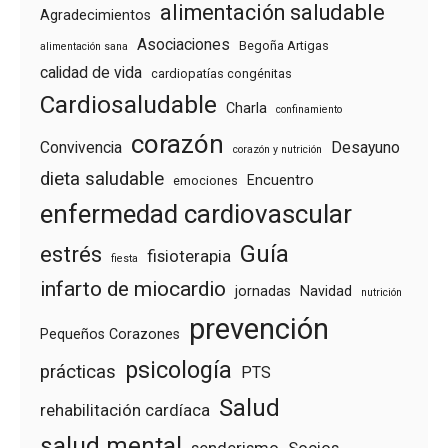
alimentación saludable
Agradecimientos
Asociaciones
Begoña Artigas
alimentación sana
calidad de vida
cardiopatías congénitas
Cardiosaludable
Charla
confinamiento
corazón
Convivencia
Desayuno
corazón y nutrición
dieta saludable
Encuentro
emociones
enfermedad cardiovascular
Guía
estrés
fisioterapia
fiesta
infarto de miocardio
jornadas
Navidad
nutrición
prevención
Pequeños Corazones
psicología
prácticas
PTS
Salud
rehabilitación cardíaca
salud mental