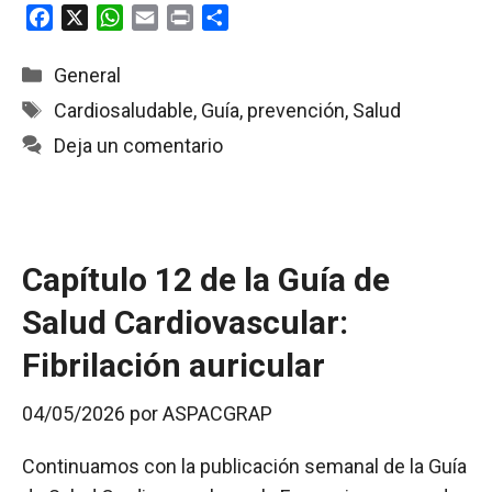
F
X
W
E
P
C
a
h
m
r
o
c
a
a
i
m
Categorías
General
e
t
i
n
p
Etiquetas
Cardiosaludable
,
Guía
,
prevención
,
Salud
b
s
l
t
a
Deja un comentario
o
A
r
o
p
t
k
p
i
r
Capítulo 12 de la Guía de
Salud Cardiovascular:
Fibrilación auricular
04/05/2026
por
ASPACGRAP
Continuamos con la publicación semanal de la Guía