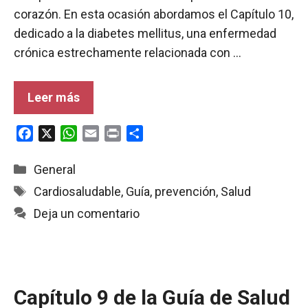
corazón. En esta ocasión abordamos el Capítulo 10,
dedicado a la diabetes mellitus, una enfermedad
crónica estrechamente relacionada con …
Leer más
F
X
W
E
P
C
a
h
m
r
o
c
a
a
i
m
Categorías
General
e
t
i
n
p
Etiquetas
Cardiosaludable
,
Guía
,
prevención
,
Salud
b
s
l
t
a
Deja un comentario
o
A
r
o
p
t
k
p
i
r
Capítulo 9 de la Guía de Salud