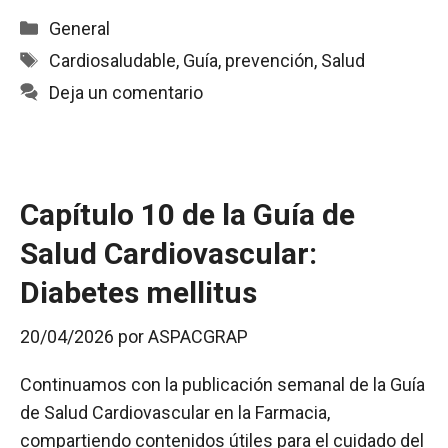
c
a
a
i
m
Categorías
General
e
t
i
n
p
Etiquetas
Cardiosaludable
,
Guía
,
prevención
,
Salud
b
s
l
t
a
Deja un comentario
o
A
r
o
p
t
k
p
i
r
Capítulo 10 de la Guía de
Salud Cardiovascular:
Diabetes mellitus
20/04/2026
por
ASPACGRAP
Continuamos con la publicación semanal de la Guía
de Salud Cardiovascular en la Farmacia,
compartiendo contenidos útiles para el cuidado del