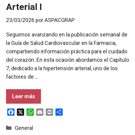
Arterial I
23/03/2026
por
ASPACGRAP
Seguimos avanzando en la publicación semanal de
la Guía de Salud Cardiovascular en la Farmacia,
compartiendo información práctica para el cuidado
del corazón. En esta ocasión abordamos el Capítulo
7, dedicado a la hipertensión arterial, uno de los
factores de …
Leer más
F
X
W
E
P
C
a
h
m
r
o
c
a
a
i
m
Categorías
General
e
t
i
n
p