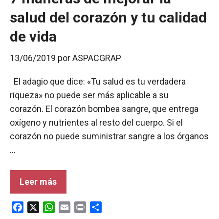
salud del corazón y tu calidad
de vida
13/06/2019
por
ASPACGRAP
El adagio que dice: «Tu salud es tu verdadera
riqueza» no puede ser más aplicable a su
corazón. El corazón bombea sangre, que entrega
oxígeno y nutrientes al resto del cuerpo. Si el
corazón no puede suministrar sangre a los órganos
…
Leer más
F
X
W
E
P
C
a
h
m
r
o