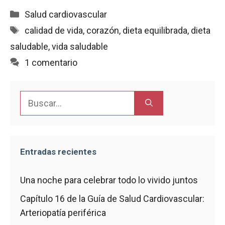
c
a
a
i
m
Categorías
Salud cardiovascular
e
t
i
n
p
Etiquetas
calidad de vida
,
corazón
,
dieta equilibrada
,
dieta
b
s
l
t
a
saludable
,
vida saludable
o
A
r
o
p
t
1 comentario
k
p
i
r
Buscar:
Entradas recientes
Una noche para celebrar todo lo vivido juntos
Capítulo 16 de la Guía de Salud Cardiovascular:
Arteriopatía periférica