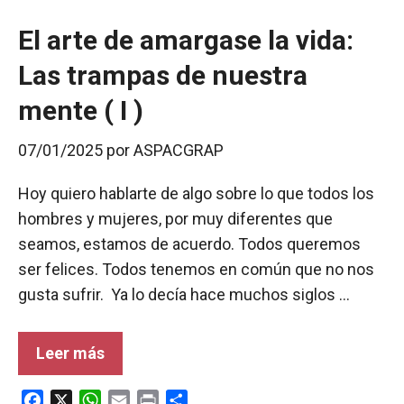
El arte de amargase la vida:
Las trampas de nuestra
mente ( I )
07/01/2025
por
ASPACGRAP
Hoy quiero hablarte de algo sobre lo que todos los
hombres y mujeres, por muy diferentes que
seamos, estamos de acuerdo. Todos queremos
ser felices. Todos tenemos en común que no nos
gusta sufrir. Ya lo decía hace muchos siglos …
Leer más
F
X
W
E
P
C