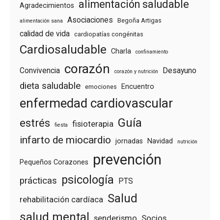
alimentación saludable
Agradecimientos
Asociaciones
Begoña Artigas
alimentación sana
calidad de vida
cardiopatías congénitas
Cardiosaludable
Charla
confinamiento
corazón
Convivencia
Desayuno
corazón y nutrición
dieta saludable
Encuentro
emociones
enfermedad cardiovascular
Guía
estrés
fisioterapia
fiesta
infarto de miocardio
jornadas
Navidad
nutrición
prevención
Pequeños Corazones
psicología
prácticas
PTS
Salud
rehabilitación cardíaca
salud mental
senderismo
Socios