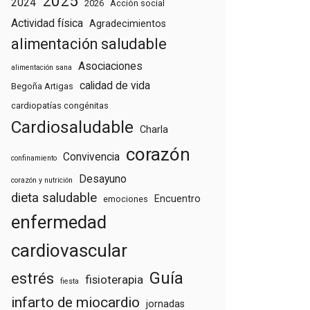
2025
2024
2026
Acción social
Actividad física
Agradecimientos
alimentación saludable
Asociaciones
alimentación sana
calidad de vida
Begoña Artigas
cardiopatías congénitas
Cardiosaludable
Charla
corazón
Convivencia
confinamiento
Desayuno
corazón y nutrición
dieta saludable
Encuentro
emociones
enfermedad
cardiovascular
Guía
estrés
fisioterapia
fiesta
infarto de miocardio
jornadas