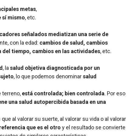
ncipales metas
,
e sí mismo
, etc.
icadores señalados mediatizan una serie de
te, con la edad:
cambios de salud, cambios
 del tiempo, cambios en las actividades
, etc.
d
, la
salud objetiva diagnosticada por un
sujeto
, lo que podemos denominar
salud
e terreno,
está controlada; bien controlada
. Por eso
ene una salud autopercibida basada en una
e al valorar su suerte, al valorar su vida o al valorar
eferencia que es el otro
y el resultado se convierte
sujetos de similares características.