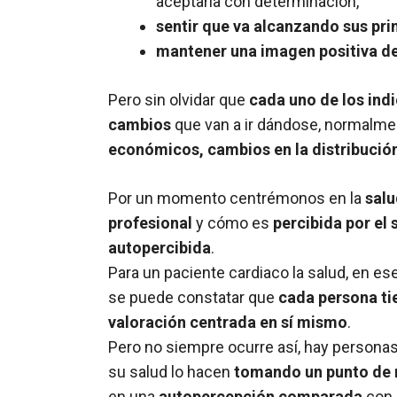
aceptarla con determinación,
sentir que va alcanzando sus pri
mantener una imagen positiva d
Pero sin olvidar que
cada uno de los ind
cambios
que van a ir dándose, normalmen
económicos, cambios en la distribución
Por un momento centrémonos en la
salu
profesional
y cómo es
percibida por el 
autopercibida
.
Para un paciente cardiaco la salud, en es
se puede constatar que
cada persona ti
valoración centrada en sí mismo
.
Pero no siempre ocurre así, hay personas qu
su salud lo hacen
tomando un punto de r
en una
autopercepción comparada
con 