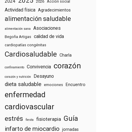
2025
2024
2026
Acción social
Actividad física
Agradecimientos
alimentación saludable
Asociaciones
alimentación sana
calidad de vida
Begoña Artigas
cardiopatías congénitas
Cardiosaludable
Charla
corazón
Convivencia
confinamiento
Desayuno
corazón y nutrición
dieta saludable
Encuentro
emociones
enfermedad
cardiovascular
Guía
estrés
fisioterapia
fiesta
infarto de miocardio
jornadas