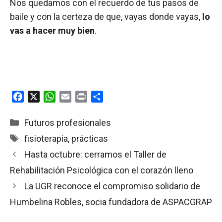
Nos quedamos con el recuerdo de tus pasos de
baile y con la certeza de que, vayas donde vayas,
lo
vas a hacer muy bien
.
F
X
W
E
P
C
a
h
m
r
o
c
a
a
i
m
Categorías
Futuros profesionales
e
t
i
n
p
Etiquetas
fisioterapia
,
prácticas
b
s
l
t
a
Hasta octubre: cerramos el Taller de
o
A
r
o
p
t
Rehabilitación Psicológica con el corazón lleno
k
p
i
La UGR reconoce el compromiso solidario de
r
Humbelina Robles, socia fundadora de ASPACGRAP