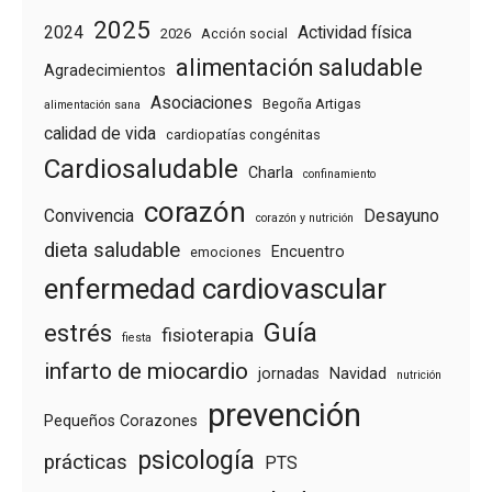
2025
2024
Actividad física
2026
Acción social
alimentación saludable
Agradecimientos
Asociaciones
Begoña Artigas
alimentación sana
calidad de vida
cardiopatías congénitas
Cardiosaludable
Charla
confinamiento
corazón
Convivencia
Desayuno
corazón y nutrición
dieta saludable
Encuentro
emociones
enfermedad cardiovascular
Guía
estrés
fisioterapia
fiesta
infarto de miocardio
jornadas
Navidad
nutrición
prevención
Pequeños Corazones
psicología
prácticas
PTS