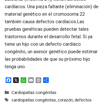
cardíacos. Una pieza faltante (eliminación) de
material genético en el cromosoma 22
también causa defectos cardíacos.Las
pruebas genéticas pueden detectar tales
trastornos durante el desarrollo fetal. Si ya
tiene un hijo con un defecto cardíaco
congénito, un asesor genético puede estimar
las probabilidades de que su próximo hijo
tenga uno.
F
X
W
E
P
C
a
h
m
r
o
c
a
a
i
m
Categorías
Cardiopatías congénitas
e
t
i
n
p
Etiquetas
cardiopatías congénitas
,
corazón
,
defectos
b
s
l
t
a