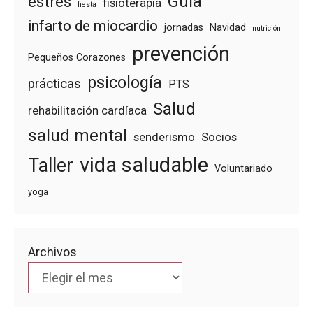
Guía
estrés
fisioterapia
fiesta
infarto de miocardio
jornadas
Navidad
nutrición
prevención
Pequeños Corazones
psicología
prácticas
PTS
Salud
rehabilitación cardíaca
salud mental
senderismo
Socios
vida saludable
Taller
Voluntariado
yoga
Archivos