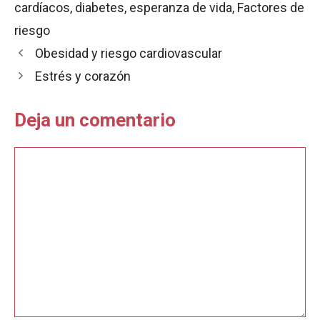
cardíacos
,
diabetes
,
esperanza de vida
,
Factores de
o
A
r
o
p
t
riesgo
k
p
i
Obesidad y riesgo cardiovascular
r
Estrés y corazón
Deja un comentario
Comentario