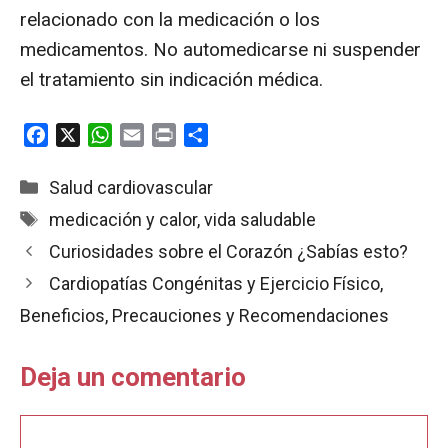
relacionado con la medicación o los
medicamentos. No automedicarse ni suspender
el tratamiento sin indicación médica.
F
X
W
E
P
C
a
h
m
r
o
c
a
a
i
m
Categorías
Salud cardiovascular
e
t
i
n
p
Etiquetas
medicación y calor
,
vida saludable
b
s
l
t
a
Curiosidades sobre el Corazón ¿Sabías esto?
o
A
r
o
p
t
Cardiopatías Congénitas y Ejercicio Físico,
k
p
i
Beneficios, Precauciones y Recomendaciones
r
Deja un comentario
Comentario