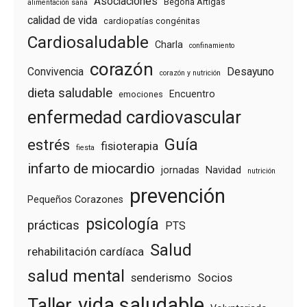
Asociaciones
Begoña Artigas
alimentación sana
calidad de vida
cardiopatías congénitas
Cardiosaludable
Charla
confinamiento
corazón
Convivencia
Desayuno
corazón y nutrición
dieta saludable
Encuentro
emociones
enfermedad cardiovascular
Guía
estrés
fisioterapia
fiesta
infarto de miocardio
jornadas
Navidad
nutrición
prevención
Pequeños Corazones
psicología
prácticas
PTS
Salud
rehabilitación cardíaca
salud mental
senderismo
Socios
vida saludable
Taller