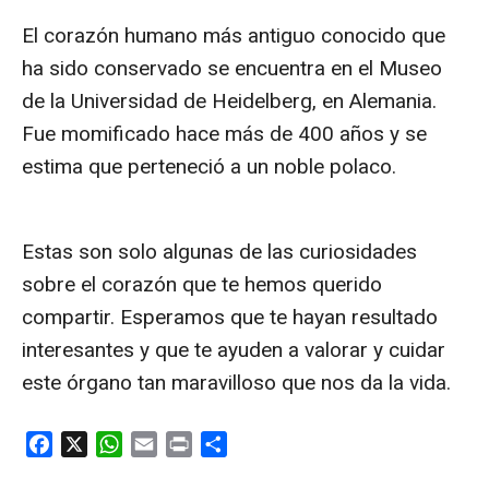
El corazón humano más antiguo conocido que
ha sido conservado se encuentra en el Museo
de la Universidad de Heidelberg, en Alemania.
Fue momificado hace más de 400 años y se
estima que perteneció a un noble polaco.
Estas son solo algunas de las curiosidades
sobre el corazón que te hemos querido
compartir. Esperamos que te hayan resultado
interesantes y que te ayuden a valorar y cuidar
este órgano tan maravilloso que nos da la vida.
F
X
W
E
P
C
a
h
m
r
o