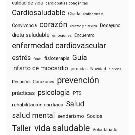
calidad de vida
cardiopatías congénitas
Cardiosaludable
Charla
confinamiento
corazón
Convivencia
Desayuno
corazón y nutrición
dieta saludable
Encuentro
emociones
enfermedad cardiovascular
Guía
estrés
fisioterapia
fiesta
infarto de miocardio
jornadas
Navidad
nutrición
prevención
Pequeños Corazones
psicología
prácticas
PTS
Salud
rehabilitación cardíaca
salud mental
senderismo
Socios
vida saludable
Taller
Voluntariado