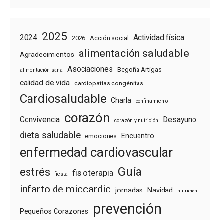
2025
2024
Actividad física
2026
Acción social
alimentación saludable
Agradecimientos
Asociaciones
Begoña Artigas
alimentación sana
calidad de vida
cardiopatías congénitas
Cardiosaludable
Charla
confinamiento
corazón
Convivencia
Desayuno
corazón y nutrición
dieta saludable
Encuentro
emociones
enfermedad cardiovascular
Guía
estrés
fisioterapia
fiesta
infarto de miocardio
jornadas
Navidad
nutrición
prevención
Pequeños Corazones