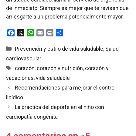
de inmediato. Siempre es mejor que te revisen que
arriesgarte a un problema potencialmente mayor.
F
X
W
E
P
C
a
h
m
r
o
c
a
a
i
m
Categorías
Prevención y estilo de vida saludable
,
Salud
e
t
i
n
p
cardiovascular
b
s
l
t
a
Etiquetas
corazón
,
corazón y nutrición
,
corazón y
o
A
r
o
p
t
vacaciones
,
vida saludable
k
p
i
Recomendaciones para mejorar el control
r
lipídico
La práctica del deporte en el niño con
cardiopatía congénita
4 comentarios en «5