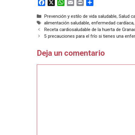
F
X
W
E
P
C
a
h
m
r
o
Categorías
Prevención y estilo de vida saludable
,
Salud c
c
a
a
i
m
Etiquetas
alimentación saludable
,
enfermedad cardíaca
e
t
i
n
p
Receta cardiosaludable de la huerta de Grana
b
s
l
t
a
5 precauciones para el frío si tienes una enf
o
A
r
o
p
t
Deja un comentario
k
p
i
r
Comentario