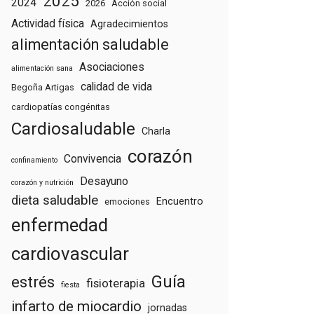
2025
2024
2026
Acción social
Actividad física
Agradecimientos
alimentación saludable
Asociaciones
alimentación sana
calidad de vida
Begoña Artigas
cardiopatías congénitas
Cardiosaludable
Charla
corazón
Convivencia
confinamiento
Desayuno
corazón y nutrición
dieta saludable
Encuentro
emociones
enfermedad
cardiovascular
Guía
estrés
fisioterapia
fiesta
infarto de miocardio
jornadas