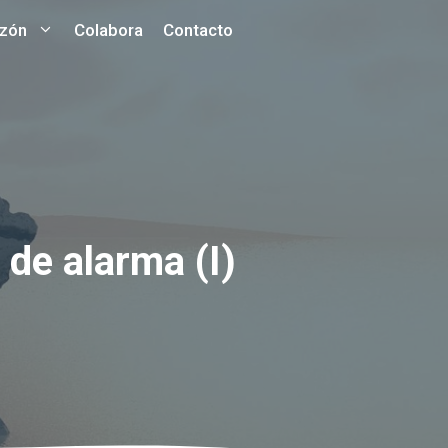
azón
Colabora
Contacto
 de alarma (I)