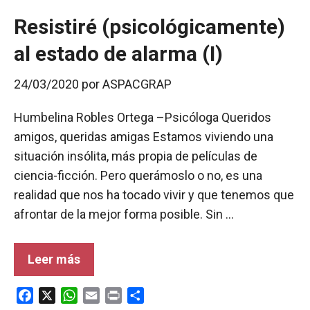
Resistiré (psicológicamente)
al estado de alarma (I)
24/03/2020
por
ASPACGRAP
Humbelina Robles Ortega –Psicóloga Queridos
amigos, queridas amigas Estamos viviendo una
situación insólita, más propia de películas de
ciencia-ficción. Pero querámoslo o no, es una
realidad que nos ha tocado vivir y que tenemos que
afrontar de la mejor forma posible. Sin …
Leer más
F
X
W
E
P
C