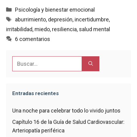
a
h
m
r
o
c
a
a
i
m
Categorías
Psicología y bienestar emocional
e
t
i
n
p
Etiquetas
aburrimiento
,
depresión
,
incertidumbre
,
b
s
l
t
a
irritabilidad
,
miedo
,
resiliencia
,
salud mental
o
A
r
o
p
t
6 comentarios
k
p
i
r
Buscar:
Entradas recientes
Una noche para celebrar todo lo vivido juntos
Capítulo 16 de la Guía de Salud Cardiovascular:
Arteriopatía periférica