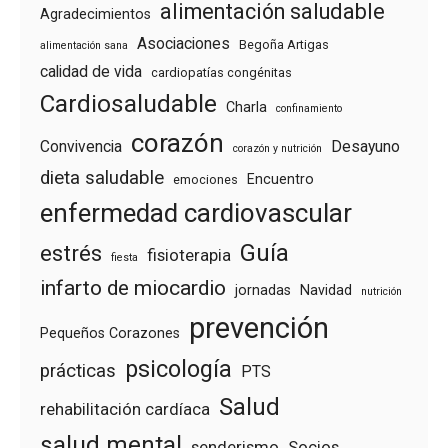
alimentación saludable
Agradecimientos
Asociaciones
Begoña Artigas
alimentación sana
calidad de vida
cardiopatías congénitas
Cardiosaludable
Charla
confinamiento
corazón
Convivencia
Desayuno
corazón y nutrición
dieta saludable
Encuentro
emociones
enfermedad cardiovascular
Guía
estrés
fisioterapia
fiesta
infarto de miocardio
jornadas
Navidad
nutrición
prevención
Pequeños Corazones
psicología
prácticas
PTS
Salud
rehabilitación cardíaca
salud mental
senderismo
Socios