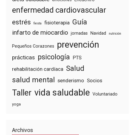
enfermedad cardiovascular
Guía
estrés
fisioterapia
fiesta
infarto de miocardio
jornadas
Navidad
nutrición
prevención
Pequeños Corazones
psicología
prácticas
PTS
Salud
rehabilitación cardíaca
salud mental
senderismo
Socios
vida saludable
Taller
Voluntariado
yoga
Archivos