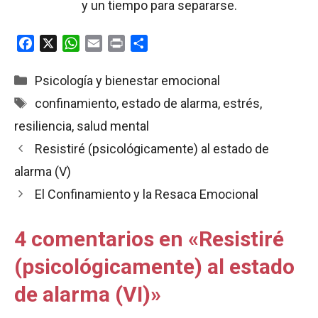
y un tiempo para separarse.
F
X
W
E
P
C
a
h
m
r
o
c
a
a
i
m
Categorías
Psicología y bienestar emocional
e
t
i
n
p
Etiquetas
confinamiento
,
estado de alarma
,
estrés
,
b
s
l
t
a
resiliencia
,
salud mental
o
A
r
o
p
t
Resistiré (psicológicamente) al estado de
k
p
i
alarma (V)
r
El Confinamiento y la Resaca Emocional
4 comentarios en «Resistiré
(psicológicamente) al estado
de alarma (VI)»