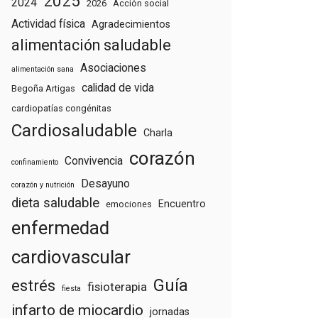
2025
2024
2026
Acción social
Actividad física
Agradecimientos
alimentación saludable
Asociaciones
alimentación sana
calidad de vida
Begoña Artigas
cardiopatías congénitas
Cardiosaludable
Charla
corazón
Convivencia
confinamiento
Desayuno
corazón y nutrición
dieta saludable
Encuentro
emociones
enfermedad
cardiovascular
Guía
estrés
fisioterapia
fiesta
infarto de miocardio
jornadas