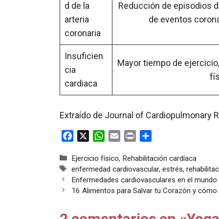
d de la
Reducción de episodios de
arteria
de eventos corona
coronaria
Insuficien
Mayor tiempo de ejercici
cia
fí
cardiaca
Extraído de Journal of Cardiopulmonary R
F
X
W
E
P
C
a
h
m
r
o
Categorías
Ejercicio físico
,
Rehabilitación cardíaca
c
a
a
i
m
Etiquetas
enfermedad cardiovascular
,
estrés
,
rehabilita
e
t
i
n
p
Enfermedades cardiovasculares en el mundo
b
s
l
t
a
16 Alimentos para Salvar tu Corazón y cómo
o
A
r
o
p
t
2 comentarios en «Yoga 
k
p
i