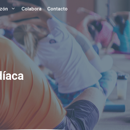
azón
Colabora
Contacto
díaca