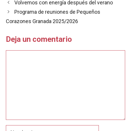
Volvemos con energía después del verano
o
A
r
o
p
t
Programa de reuniones de Pequeños
k
p
i
Corazones Granada 2025/2026
r
Deja un comentario
Comentario
Nombre