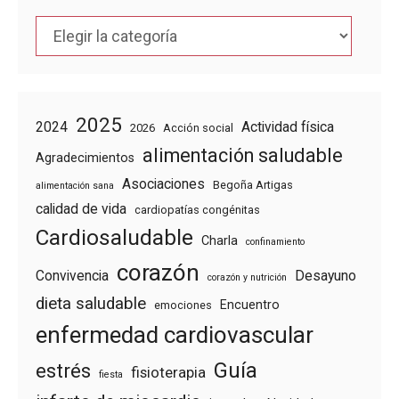
Categorías
2025
2024
Actividad física
2026
Acción social
alimentación saludable
Agradecimientos
Asociaciones
Begoña Artigas
alimentación sana
calidad de vida
cardiopatías congénitas
Cardiosaludable
Charla
confinamiento
corazón
Convivencia
Desayuno
corazón y nutrición
dieta saludable
Encuentro
emociones
enfermedad cardiovascular
Guía
estrés
fisioterapia
fiesta