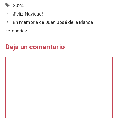
e
t
i
n
p
Etiquetas
2024
b
s
l
t
a
¡Feliz Navidad!
o
A
r
o
p
t
En memoria de Juan José de la Blanca
k
p
i
Fernández
r
Deja un comentario
Comentario