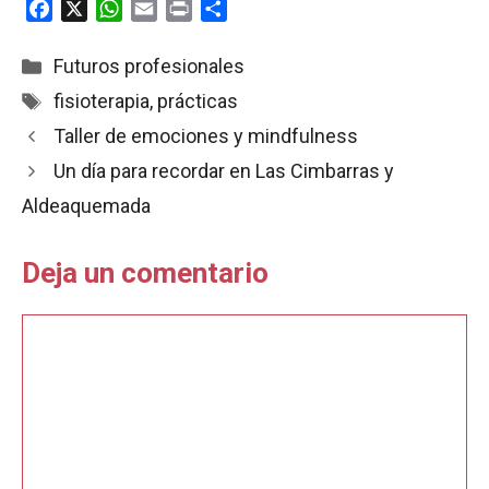
F
X
W
E
P
C
a
h
m
r
o
c
a
a
i
m
Categorías
Futuros profesionales
e
t
i
n
p
Etiquetas
fisioterapia
,
prácticas
b
s
l
t
a
Taller de emociones y mindfulness
o
A
r
o
p
t
Un día para recordar en Las Cimbarras y
k
p
i
Aldeaquemada
r
Deja un comentario
Comentario