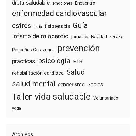
dieta saludable
Encuentro
emociones
enfermedad cardiovascular
Guía
estrés
fisioterapia
fiesta
infarto de miocardio
jornadas
Navidad
nutrición
prevención
Pequeños Corazones
psicología
prácticas
PTS
Salud
rehabilitación cardíaca
salud mental
senderismo
Socios
vida saludable
Taller
Voluntariado
yoga
Archivos