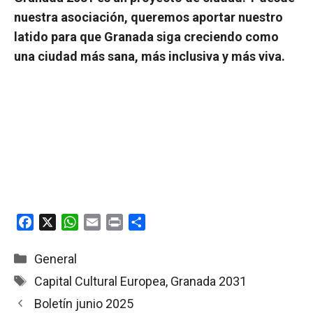
nuestra asociación, queremos aportar nuestro
latido para que Granada siga creciendo como
una ciudad más sana, más inclusiva y más viva.
F
X
W
E
P
C
a
h
m
r
o
c
a
a
i
m
Categorías
General
e
t
i
n
p
Etiquetas
Capital Cultural Europea
,
Granada 2031
b
s
l
t
a
Boletín junio 2025
o
A
r