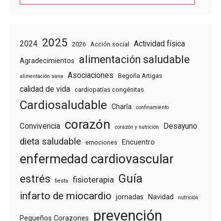
2025
2024
Actividad física
2026
Acción social
alimentación saludable
Agradecimientos
Asociaciones
Begoña Artigas
alimentación sana
calidad de vida
cardiopatías congénitas
Cardiosaludable
Charla
confinamiento
corazón
Convivencia
Desayuno
corazón y nutrición
dieta saludable
Encuentro
emociones
enfermedad cardiovascular
Guía
estrés
fisioterapia
fiesta
infarto de miocardio
jornadas
Navidad
nutrición
prevención
Pequeños Corazones