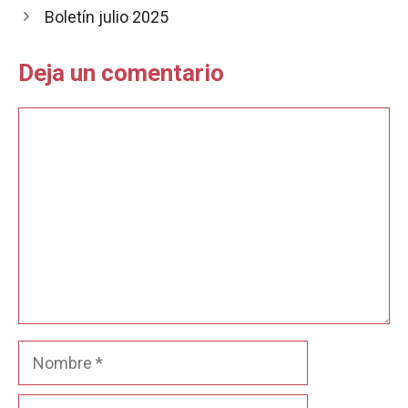
o
p
t
Boletín julio 2025
k
p
i
r
Deja un comentario
Comentario
Nombre
Correo