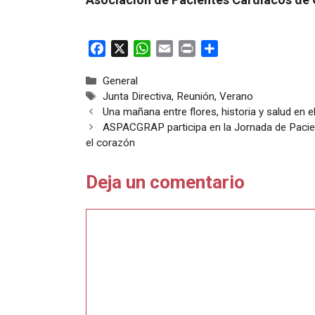
F
X
W
E
P
C
a
h
m
r
o
Categorías
General
c
a
a
i
m
Etiquetas
Junta Directiva
,
Reunión
,
Verano
e
t
i
n
p
Una mañana entre flores, historia y salud en 
b
s
l
t
a
ASPACGRAP participa en la Jornada de Pacien
o
A
r
el corazón
o
p
t
k
p
i
Deja un comentario
r
Comentario