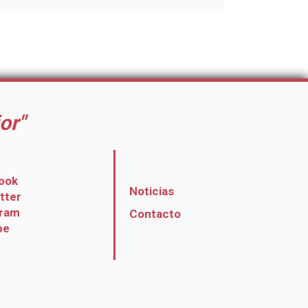
or"
ook
Noticias
itter
gram
Contacto
be