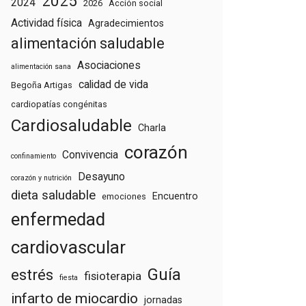
2025
2024
2026
Acción social
Actividad física
Agradecimientos
alimentación saludable
Asociaciones
alimentación sana
calidad de vida
Begoña Artigas
cardiopatías congénitas
Cardiosaludable
Charla
corazón
Convivencia
confinamiento
Desayuno
corazón y nutrición
dieta saludable
Encuentro
emociones
enfermedad
cardiovascular
Guía
estrés
fisioterapia
fiesta
infarto de miocardio
jornadas