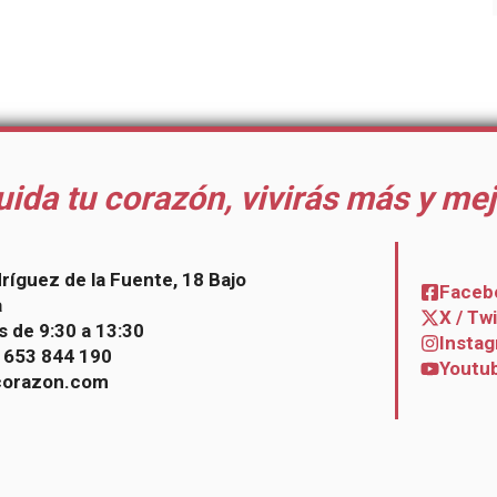
uida tu corazón, vivirás más y mej
dríguez de la Fuente, 18 Bajo
Faceb
a
X / Tw
s de 9:30 a 13:30
Insta
– 653 844 190
Youtu
corazon.com