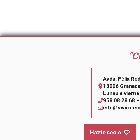
"C
Avda. Félix Ro
18006 Granad
Lunes a vierne
958 08 28 68 
info@vivircon
Hazte socio