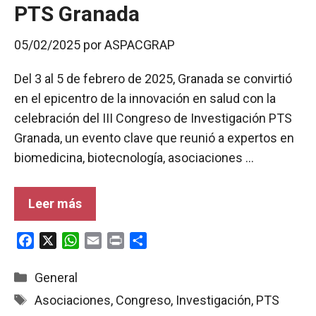
PTS Granada
05/02/2025
por
ASPACGRAP
Del 3 al 5 de febrero de 2025, Granada se convirtió
en el epicentro de la innovación en salud con la
celebración del III Congreso de Investigación PTS
Granada, un evento clave que reunió a expertos en
biomedicina, biotecnología, asociaciones …
Leer más
F
X
W
E
P
C
a
h
m
r
o
c
a
a
i
m
Categorías
General
e
t
i
n
p
Etiquetas
Asociaciones
,
Congreso
,
Investigación
,
PTS
b
s
l
t
a