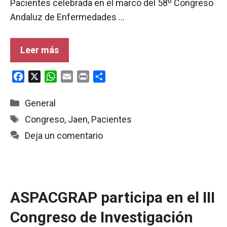
Pacientes celebrada en el marco del 58º Congreso
Andaluz de Enfermedades …
Leer más
F
X
W
E
P
C
a
h
m
r
o
c
a
a
i
m
Categorías
General
e
t
i
n
p
Etiquetas
Congreso
,
Jaen
,
Pacientes
b
s
l
t
a
Deja un comentario
o
A
r
o
p
t
k
p
i
r
ASPACGRAP participa en el III
Congreso de Investigación