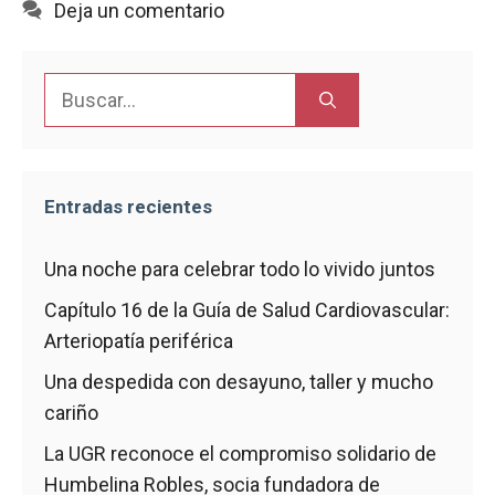
Deja un comentario
o
A
r
o
p
t
k
p
i
Buscar:
r
Entradas recientes
Una noche para celebrar todo lo vivido juntos
Capítulo 16 de la Guía de Salud Cardiovascular:
Arteriopatía periférica
Una despedida con desayuno, taller y mucho
cariño
La UGR reconoce el compromiso solidario de
Humbelina Robles, socia fundadora de