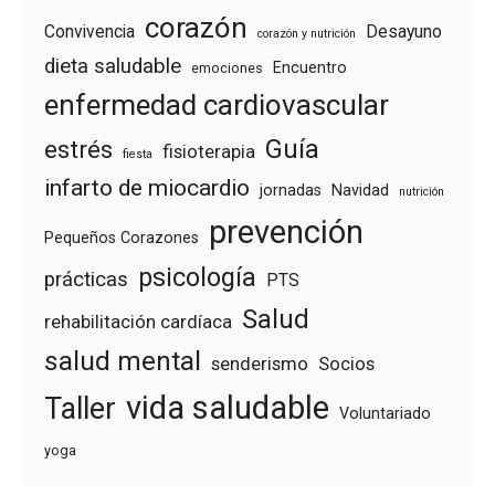
corazón
Convivencia
Desayuno
corazón y nutrición
dieta saludable
Encuentro
emociones
enfermedad cardiovascular
Guía
estrés
fisioterapia
fiesta
infarto de miocardio
jornadas
Navidad
nutrición
prevención
Pequeños Corazones
psicología
prácticas
PTS
Salud
rehabilitación cardíaca
salud mental
senderismo
Socios
vida saludable
Taller
Voluntariado
yoga