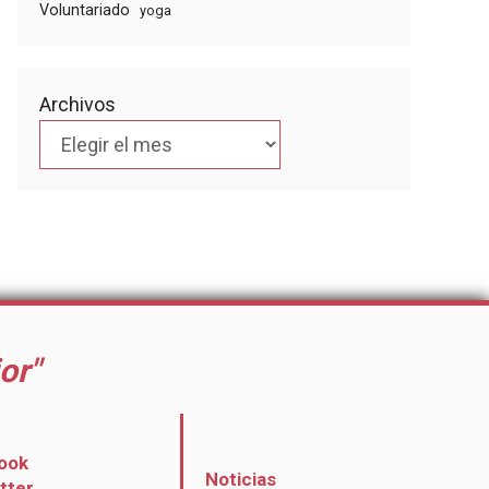
Voluntariado
yoga
Archivos
or"
ook
Noticias
itter