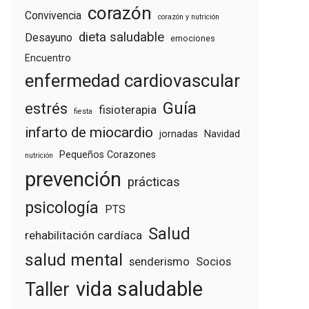
corazón
Convivencia
corazón y nutrición
dieta saludable
Desayuno
emociones
Encuentro
enfermedad cardiovascular
Guía
estrés
fisioterapia
fiesta
infarto de miocardio
jornadas
Navidad
Pequeños Corazones
nutrición
prevención
prácticas
psicología
PTS
Salud
rehabilitación cardíaca
salud mental
senderismo
Socios
vida saludable
Taller