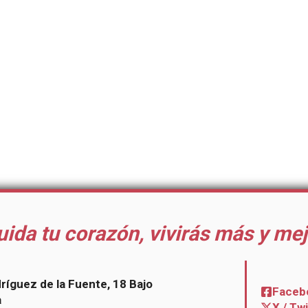
uida tu corazón, vivirás más y mej
dríguez de la Fuente, 18 Bajo
Faceb
a
X / Tw