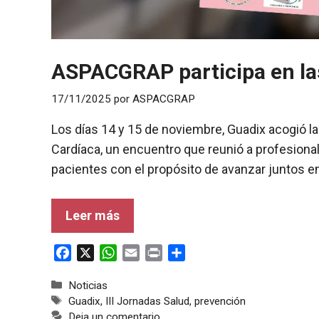
ASPACGRAP participa en las
17/11/2025
por
ASPACGRAP
Los días 14 y 15 de noviembre, Guadix acogió las
Cardíaca, un encuentro que reunió a profesional
pacientes con el propósito de avanzar juntos en
Leer más
F
X
W
E
P
C
a
h
m
r
o
Categorías
Noticias
c
a
a
i
m
Etiquetas
Guadix
,
III Jornadas Salud
,
prevención
e
t
i
n
p
Deja un comentario