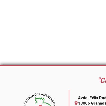
"C
Avda. Félix Ro
18006 Granad