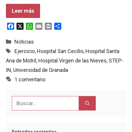
Leer más
F
X
W
E
P
C
a
h
m
r
o
c
a
a
i
m
Categorías
Noticias
e
t
i
n
p
Etiquetas
Ejercicio
,
Hospital San Cecilio
,
Hospital Santa
b
s
l
t
a
Ana de Motril
,
Hospital Virgen de las Nieves
,
STEP-
o
A
r
o
p
t
IN
,
Universidad de Granada
k
p
i
1 comentario
r
Buscar:
Entradas recientes