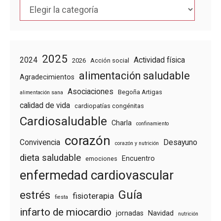
Categorías
2025
2024
Actividad física
2026
Acción social
alimentación saludable
Agradecimientos
Asociaciones
Begoña Artigas
alimentación sana
calidad de vida
cardiopatías congénitas
Cardiosaludable
Charla
confinamiento
corazón
Convivencia
Desayuno
corazón y nutrición
dieta saludable
Encuentro
emociones
enfermedad cardiovascular
Guía
estrés
fisioterapia
fiesta
infarto de miocardio
jornadas
Navidad
nutrición