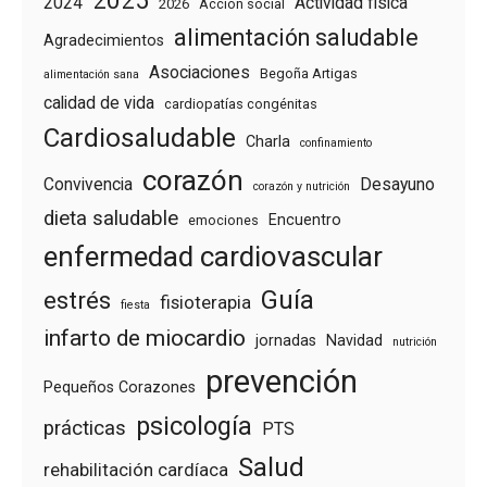
2025
2024
Actividad física
2026
Acción social
alimentación saludable
Agradecimientos
Asociaciones
Begoña Artigas
alimentación sana
calidad de vida
cardiopatías congénitas
Cardiosaludable
Charla
confinamiento
corazón
Convivencia
Desayuno
corazón y nutrición
dieta saludable
Encuentro
emociones
enfermedad cardiovascular
Guía
estrés
fisioterapia
fiesta
infarto de miocardio
jornadas
Navidad
nutrición
prevención
Pequeños Corazones
psicología
prácticas
PTS
Salud
rehabilitación cardíaca