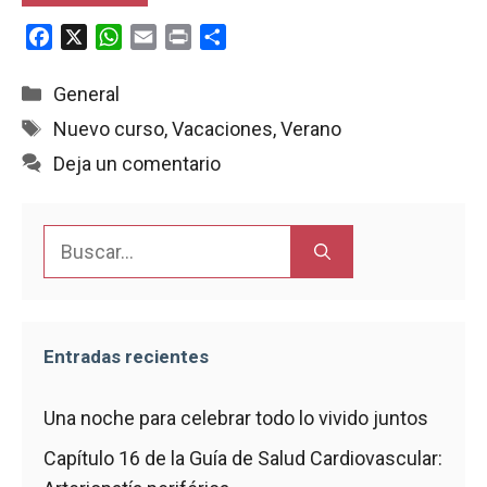
F
X
W
E
P
C
a
h
m
r
o
c
a
a
i
m
Categorías
General
e
t
i
n
p
Etiquetas
Nuevo curso
,
Vacaciones
,
Verano
b
s
l
t
a
Deja un comentario
o
A
r
o
p
t
k
p
i
Buscar:
r
Entradas recientes
Una noche para celebrar todo lo vivido juntos
Capítulo 16 de la Guía de Salud Cardiovascular: