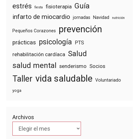
Guía
estrés
fisioterapia
fiesta
infarto de miocardio
jornadas
Navidad
nutrición
prevención
Pequeños Corazones
psicología
prácticas
PTS
Salud
rehabilitación cardíaca
salud mental
senderismo
Socios
vida saludable
Taller
Voluntariado
yoga
Archivos