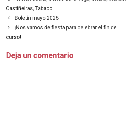
b
s
l
t
a
Castiñeiras
,
Tabaco
o
A
r
o
p
t
Boletín mayo 2025
k
p
i
¡Nos vamos de fiesta para celebrar el fin de
r
curso!
Deja un comentario
Comentario