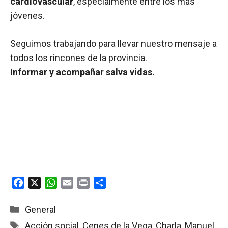
cardiovascular
, especialmente entre los más
jóvenes.
Seguimos trabajando para llevar nuestro mensaje a
todos los rincones de la provincia.
Informar y acompañar salva vidas.
F
X
W
E
P
C
a
h
m
r
o
c
a
a
i
m
Categorías
General
e
t
i
n
p
Etiquetas
Acción social
,
Cenes de la Vega
,
Charla
,
Manuel