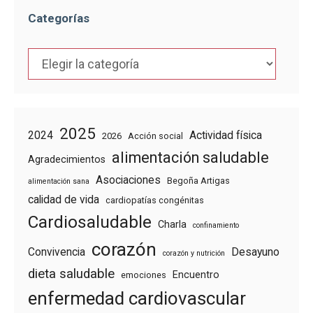
Categorías
Categorías
2025
2024
Actividad física
2026
Acción social
alimentación saludable
Agradecimientos
Asociaciones
Begoña Artigas
alimentación sana
calidad de vida
cardiopatías congénitas
Cardiosaludable
Charla
confinamiento
corazón
Convivencia
Desayuno
corazón y nutrición
dieta saludable
Encuentro
emociones
enfermedad cardiovascular