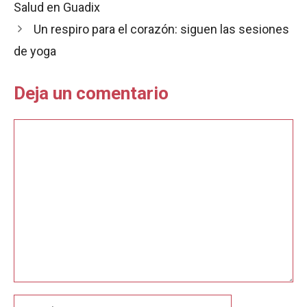
o
p
t
Salud en Guadix
k
p
i
Un respiro para el corazón: siguen las sesiones
r
de yoga
Deja un comentario
Comentario
Nombre