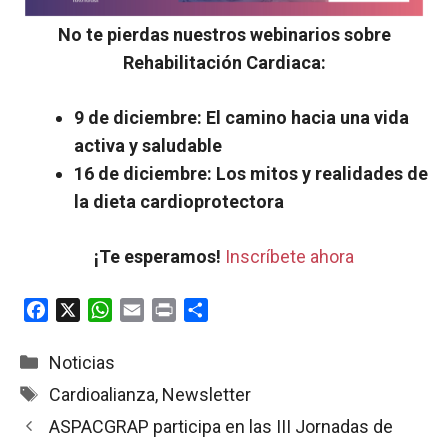
No te pierdas nuestros webinarios sobre
Rehabilitación Cardiaca:
9 de diciembre: El camino hacia una vida
activa y saludable
16 de diciembre: Los mitos y realidades de
la dieta cardioprotectora
¡Te esperamos!
Inscríbete ahora
F
X
W
E
P
C
a
h
m
r
o
c
a
a
i
m
Categorías
Noticias
e
t
i
n
p
Etiquetas
Cardioalianza
,
Newsletter
b
s
l
t
a
ASPACGRAP participa en las III Jornadas de
o
A
r