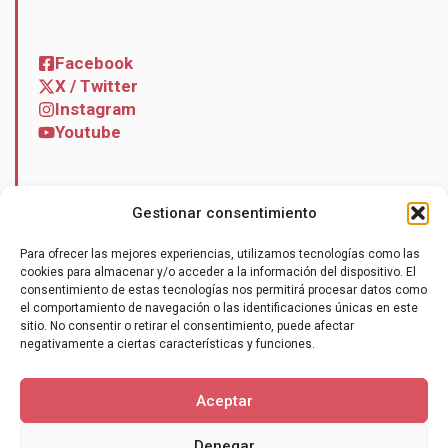
Facebook
X / Twitter
Instagram
Youtube
Gestionar consentimiento
Noticias
Para ofrecer las mejores experiencias, utilizamos tecnologías como las
Contacto
cookies para almacenar y/o acceder a la información del dispositivo. El
consentimiento de estas tecnologías nos permitirá procesar datos como
el comportamiento de navegación o las identificaciones únicas en este
sitio. No consentir o retirar el consentimiento, puede afectar
negativamente a ciertas características y funciones.
Hazte socio
Aceptar
Denegar