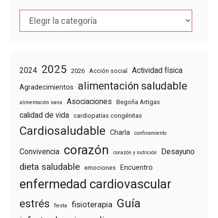
Categorías
2025
2024
Actividad física
2026
Acción social
alimentación saludable
Agradecimientos
Asociaciones
Begoña Artigas
alimentación sana
calidad de vida
cardiopatías congénitas
Cardiosaludable
Charla
confinamiento
corazón
Convivencia
Desayuno
corazón y nutrición
dieta saludable
Encuentro
emociones
enfermedad cardiovascular
Guía
estrés
fisioterapia
fiesta