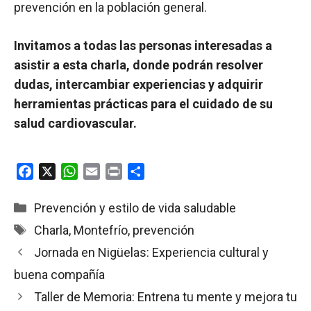
prevención en la población general.
Invitamos a todas las personas interesadas a
asistir a esta charla, donde podrán resolver
dudas, intercambiar experiencias y adquirir
herramientas prácticas para el cuidado de su
salud cardiovascular.
F
X
W
E
P
C
a
h
m
r
o
c
a
a
i
m
Categorías
Prevención y estilo de vida saludable
e
t
i
n
p
Etiquetas
Charla
,
Montefrío
,
prevención
b
s
l
t
a
Jornada en Nigüelas: Experiencia cultural y
o
A
r
o
p
t
buena compañía
k
p
i
Taller de Memoria: Entrena tu mente y mejora tu
r