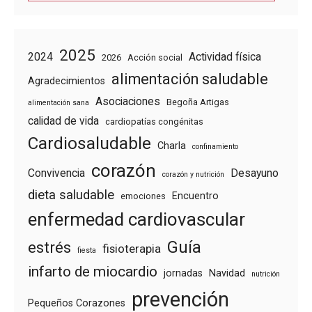
2025
2024
Actividad física
2026
Acción social
alimentación saludable
Agradecimientos
Asociaciones
Begoña Artigas
alimentación sana
calidad de vida
cardiopatías congénitas
Cardiosaludable
Charla
confinamiento
corazón
Convivencia
Desayuno
corazón y nutrición
dieta saludable
Encuentro
emociones
enfermedad cardiovascular
Guía
estrés
fisioterapia
fiesta
infarto de miocardio
jornadas
Navidad
nutrición
prevención
Pequeños Corazones