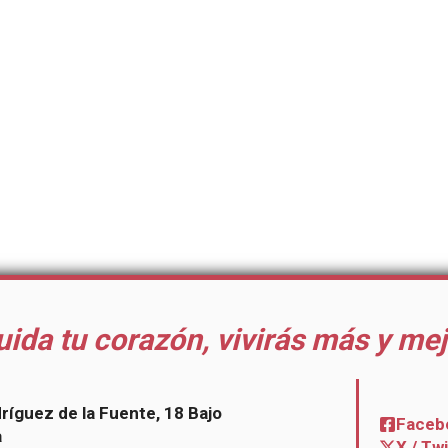
uida tu corazón, vivirás más y mej
dríguez de la Fuente, 18 Bajo
Faceb
a
X / Tw