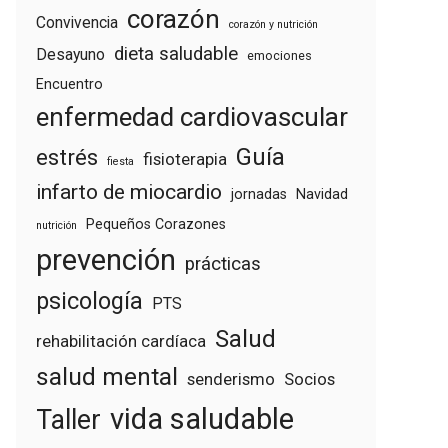
corazón
Convivencia
corazón y nutrición
dieta saludable
Desayuno
emociones
Encuentro
enfermedad cardiovascular
Guía
estrés
fisioterapia
fiesta
infarto de miocardio
jornadas
Navidad
Pequeños Corazones
nutrición
prevención
prácticas
psicología
PTS
Salud
rehabilitación cardíaca
salud mental
senderismo
Socios
vida saludable
Taller