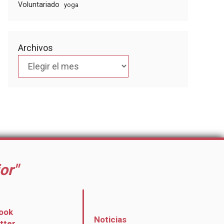
Voluntariado
yoga
Archivos
or"
ook
Noticias
itter