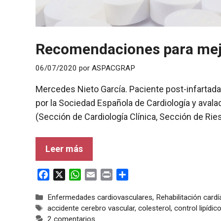
Recomendaciones para mejor
06/07/2020
por
ASPACGRAP
Mercedes Nieto García. Paciente post-infartad
por la Sociedad Española de Cardiología y aval
(Sección de Cardiología Clínica, Sección de Rie
Leer más
F
X
W
E
P
C
a
h
m
r
o
Categorías
Enfermedades cardiovasculares
,
Rehabilitación card
c
a
a
i
m
Etiquetas
accidente cerebro vascular
,
colesterol
,
control lipídic
e
t
i
n
p
2 comentarios