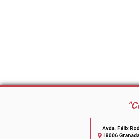
"C
Avda. Félix Ro
18006 Granad