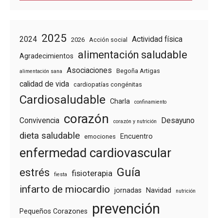
2025
2024
Actividad física
2026
Acción social
alimentación saludable
Agradecimientos
Asociaciones
Begoña Artigas
alimentación sana
calidad de vida
cardiopatías congénitas
Cardiosaludable
Charla
confinamiento
corazón
Convivencia
Desayuno
corazón y nutrición
dieta saludable
Encuentro
emociones
enfermedad cardiovascular
Guía
estrés
fisioterapia
fiesta
infarto de miocardio
jornadas
Navidad
nutrición
prevención
Pequeños Corazones