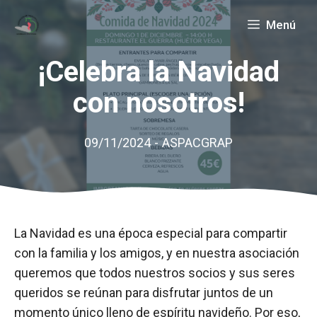
Saltar
Menú
al
contenido
¡Celebra la Navidad
con nosotros!
09/11/2024
-
ASPACGRAP
La Navidad es una época especial para compartir
con la familia y los amigos, y en nuestra asociación
queremos que todos nuestros socios y sus seres
queridos se reúnan para disfrutar juntos de un
momento único lleno de espíritu navideño. Por eso,