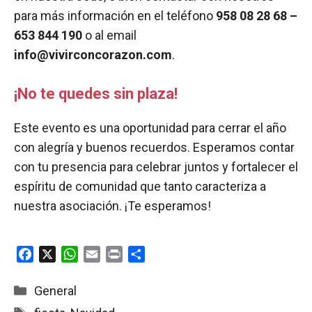
para más información en el teléfono
958 08 28 68 –
653 844 190
o al email
info@vivirconcorazon.com
.
¡No te quedes sin plaza!
Este evento es una oportunidad para cerrar el año
con alegría y buenos recuerdos. Esperamos contar
con tu presencia para celebrar juntos y fortalecer el
espíritu de comunidad que tanto caracteriza a
nuestra asociación. ¡Te esperamos!
F
X
W
E
P
C
a
h
m
r
o
c
a
a
i
m
Categorías
General
e
t
i
n
p
Etiquetas