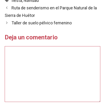
fiesta
,
Navidad
b
s
l
t
a
Ruta de senderismo en el Parque Natural de la
o
A
r
o
p
t
Sierra de Huétor
k
p
i
Taller de suelo pélvico femenino
r
Deja un comentario
Comentario