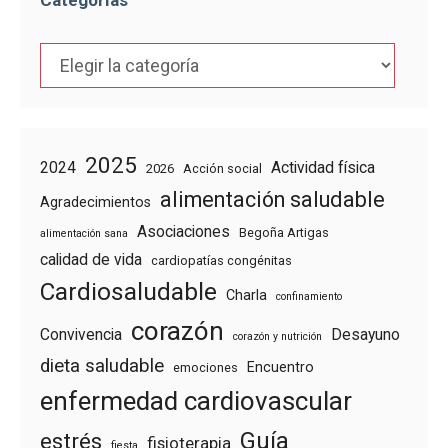
Categorías
Categorías
2025
2024
Actividad física
2026
Acción social
alimentación saludable
Agradecimientos
Asociaciones
Begoña Artigas
alimentación sana
calidad de vida
cardiopatías congénitas
Cardiosaludable
Charla
confinamiento
corazón
Convivencia
Desayuno
corazón y nutrición
dieta saludable
Encuentro
emociones
enfermedad cardiovascular
Guía
estrés
fisioterapia
fiesta