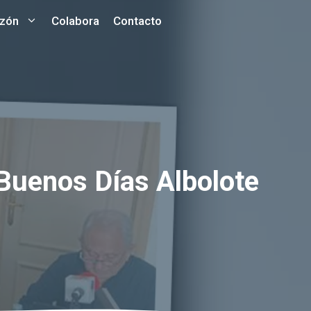
azón
Colabora
Contacto
Buenos Días Albolote