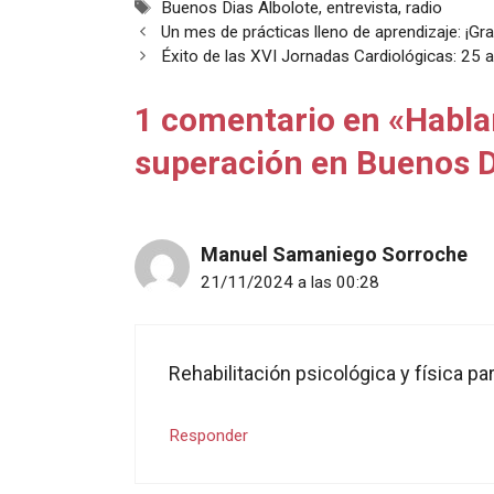
Etiquetas
Buenos Dias Albolote
,
entrevista
,
radio
e
t
i
n
p
Un mes de prácticas lleno de aprendizaje: ¡Gra
b
s
l
t
a
Éxito de las XVI Jornadas Cardiológicas: 25
o
A
r
o
p
t
1 comentario en «Habla
k
p
i
r
superación en Buenos D
Manuel Samaniego Sorroche
21/11/2024 a las 00:28
Rehabilitación psicológica y física p
Responder