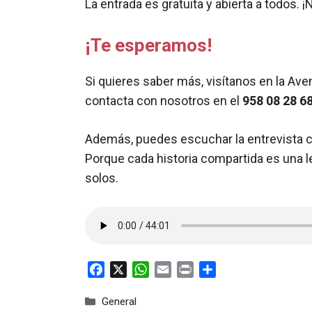
La entrada es gratuita y abierta a todos. ¡
¡Te esperamos!
Si quieres saber más, visítanos en la Aven
contacta con nosotros en el
958 08 28 6
Además, puedes escuchar la entrevista co
Porque cada historia compartida es una 
solos.
F
X
W
E
P
C
a
h
m
r
o
Categorías
General
c
a
a
i
m