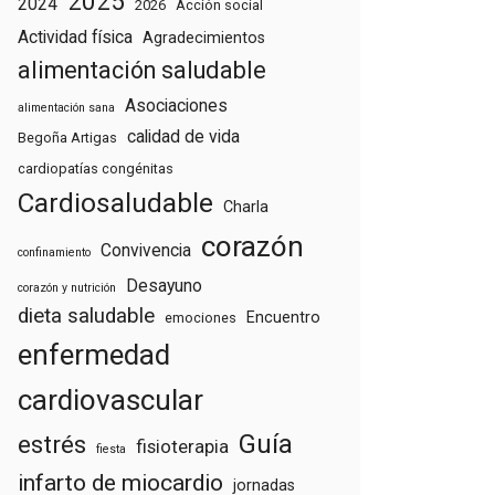
2025
2024
2026
Acción social
Actividad física
Agradecimientos
alimentación saludable
Asociaciones
alimentación sana
calidad de vida
Begoña Artigas
cardiopatías congénitas
Cardiosaludable
Charla
corazón
Convivencia
confinamiento
Desayuno
corazón y nutrición
dieta saludable
Encuentro
emociones
enfermedad
cardiovascular
Guía
estrés
fisioterapia
fiesta
infarto de miocardio
jornadas