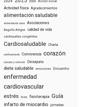
2025
2024
2026
Acción social
Actividad física
Agradecimientos
alimentación saludable
Asociaciones
alimentación sana
calidad de vida
Begoña Artigas
cardiopatías congénitas
Cardiosaludable
Charla
corazón
Convivencia
confinamiento
Desayuno
corazón y nutrición
dieta saludable
Encuentro
emociones
enfermedad
cardiovascular
Guía
estrés
fisioterapia
fiesta
infarto de miocardio
jornadas