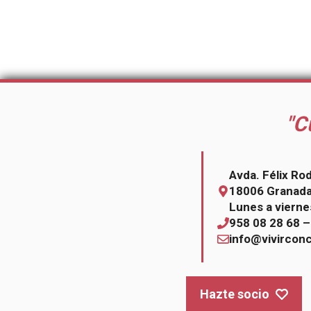
"C
Avda. Félix Ro
18006 Granad
Lunes a vierne
958 08 28 68 
info@vivircon
Hazte socio