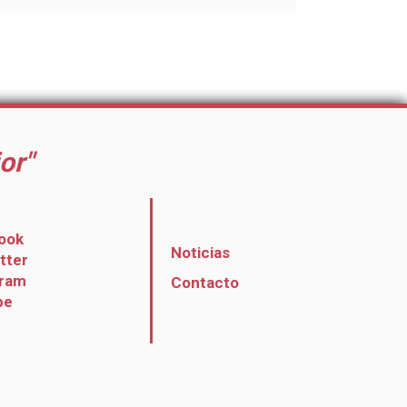
or"
ook
Noticias
itter
gram
Contacto
be