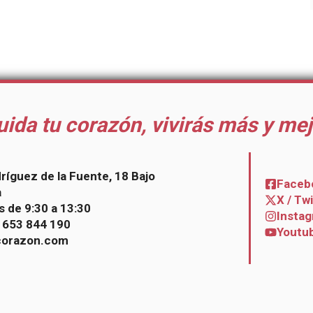
uida tu corazón, vivirás más y mej
dríguez de la Fuente, 18 Bajo
Faceb
a
X / Tw
s de 9:30 a 13:30
Insta
– 653 844 190
Youtu
corazon.com