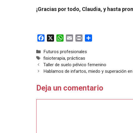
¡Gracias por todo, Claudia, y hasta pron
F
X
W
E
P
C
a
h
m
r
o
Categorías
Futuros profesionales
c
a
a
i
m
Etiquetas
fisioterapia
,
prácticas
e
t
i
n
p
Taller de suelo pélvico femenino
b
s
l
t
a
Hablamos de infartos, miedo y superación en
o
A
r
o
p
t
Deja un comentario
k
p
i
r
Comentario