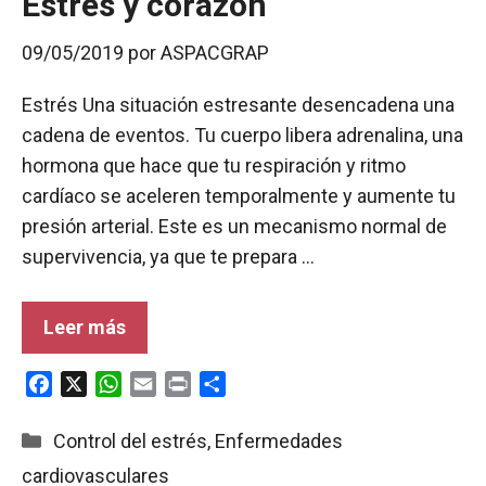
Estrés y corazón
09/05/2019
por
ASPACGRAP
Estrés Una situación estresante desencadena una
cadena de eventos. Tu cuerpo libera adrenalina, una
hormona que hace que tu respiración y ritmo
cardíaco se aceleren temporalmente y aumente tu
presión arterial. Este es un mecanismo normal de
supervivencia, ya que te prepara …
Leer más
F
X
W
E
P
C
a
h
m
r
o
c
a
a
i
m
Categorías
Control del estrés
,
Enfermedades
e
t
i
n
p
cardiovasculares