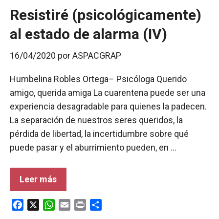
Resistiré (psicológicamente)
al estado de alarma (IV)
16/04/2020
por
ASPACGRAP
Humbelina Robles Ortega– Psicóloga Querido
amigo, querida amiga La cuarentena puede ser una
experiencia desagradable para quienes la padecen.
La separación de nuestros seres queridos, la
pérdida de libertad, la incertidumbre sobre qué
puede pasar y el aburrimiento pueden, en …
Leer más
F
X
W
E
P
C
a
h
m
r
o