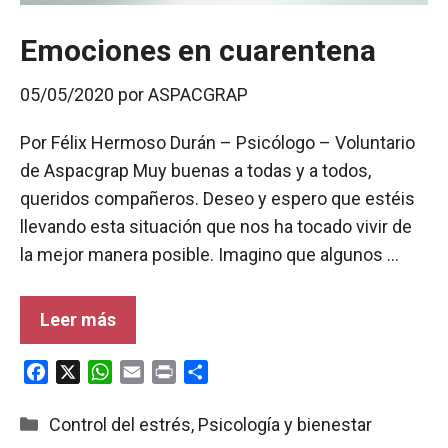
Emociones en cuarentena
05/05/2020
por
ASPACGRAP
Por Félix Hermoso Durán – Psicólogo – Voluntario
de Aspacgrap Muy buenas a todas y a todos,
queridos compañeros. Deseo y espero que estéis
llevando esta situación que nos ha tocado vivir de
la mejor manera posible. Imagino que algunos …
Leer más
F
X
W
E
P
C
a
h
m
r
o
c
a
a
i
m
Categorías
Control del estrés
,
Psicología y bienestar
e
t
i
n
p