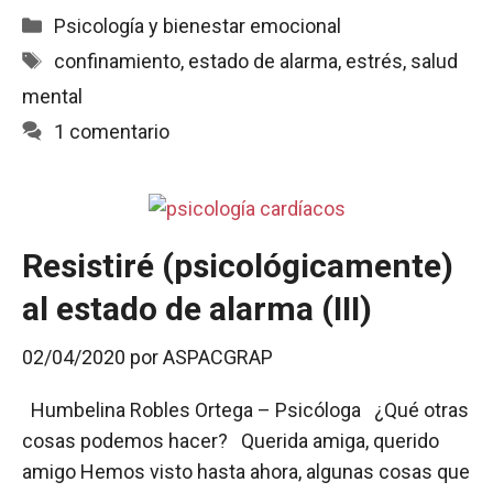
c
a
a
i
m
Categorías
Psicología y bienestar emocional
e
t
i
n
p
Etiquetas
confinamiento
,
estado de alarma
,
estrés
,
salud
b
s
l
t
a
mental
o
A
r
o
p
t
1 comentario
k
p
i
r
Resistiré (psicológicamente)
al estado de alarma (III)
02/04/2020
por
ASPACGRAP
Humbelina Robles Ortega – Psicóloga ¿Qué otras
cosas podemos hacer? Querida amiga, querido
amigo Hemos visto hasta ahora, algunas cosas que