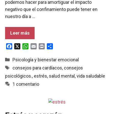
podemos hacer para amortiguar el impacto
negativo que el confinamiento puede tener en
nuestro día a …
Leer más
F
X
W
E
P
C
a
h
m
r
o
c
a
a
i
m
Categorías
Psicología y bienestar emocional
e
t
i
n
p
Etiquetas
consejos para cardíacos
,
consejos
b
s
l
t
a
psicológicos.
,
estrés
,
salud mental
,
vida saludable
o
A
r
o
p
t
1 comentario
k
p
i
r