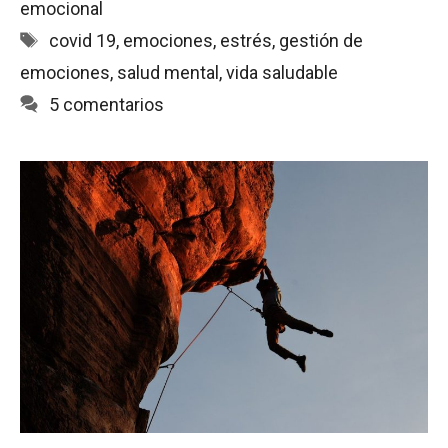
emocional
b
s
l
t
a
Etiquetas
covid 19
,
emociones
,
estrés
,
gestión de
o
A
r
o
p
t
emociones
,
salud mental
,
vida saludable
k
p
i
5 comentarios
r