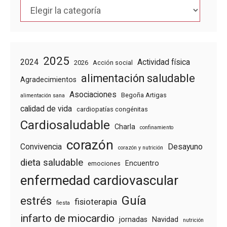
Categorías
2025
2024
Actividad física
2026
Acción social
alimentación saludable
Agradecimientos
Asociaciones
Begoña Artigas
alimentación sana
calidad de vida
cardiopatías congénitas
Cardiosaludable
Charla
confinamiento
corazón
Convivencia
Desayuno
corazón y nutrición
dieta saludable
Encuentro
emociones
enfermedad cardiovascular
Guía
estrés
fisioterapia
fiesta
infarto de miocardio
jornadas
Navidad
nutrición