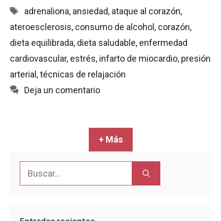
b
s
l
t
a
Etiquetas
adrenaliona
,
ansiedad
,
ataque al corazón
,
o
A
r
o
p
t
ateroesclerosis
,
consumo de alcohol
,
corazón
,
k
p
i
dieta equilibrada
,
dieta saludable
,
enfermedad
r
cardiovascular
,
estrés
,
infarto de miocardio
,
presión
arterial
,
técnicas de relajación
Deja un comentario
+ Más
Buscar: